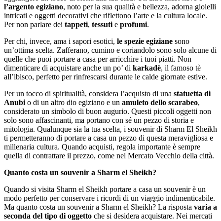
l’argento egiziano
, noto per la sua qualità e bellezza, adorna gioielli
intricati e oggetti decorativi che riflettono l’arte e la cultura locale.
Per non parlare dei
tappeti
,
tessuti
e
profumi
.
Per chi, invece, ama i sapori esotici,
le spezie egiziane
sono
un’ottima scelta. Zafferano, cumino e coriandolo sono solo alcune di
quelle che puoi portare a casa per arricchire i tuoi piatti. Non
dimenticare di acquistare anche un po’ di
karkadè
, il famoso tè
all’ibisco, perfetto per rinfrescarsi durante le calde giornate estive.
Per un tocco di spiritualità, considera l’acquisto di una
statuetta di
Anubi
o di un altro dio egiziano e un
amuleto dello scarabeo
,
considerato un simbolo di buon augurio. Questi piccoli oggetti non
solo sono affascinanti, ma portano con sé un pezzo di storia e
mitologia. Qualunque sia la tua scelta, i souvenir di Sharm El Sheikh
ti permetteranno di portare a casa un pezzo di questa meravigliosa e
millenaria cultura. Quando acquisti, regola importante è sempre
quella di contrattare il prezzo, come nel Mercato Vecchio della città.
Quanto costa un souvenir a Sharm el Sheikh?
Quando si visita Sharm el Sheikh portare a casa un souvenir è un
modo perfetto per conservare i ricordi di un viaggio indimenticabile.
Ma quanto costa un souvenir a Sharm el Sheikh? La risposta
varia a
seconda del tipo di oggetto
che si desidera acquistare. Nei mercati