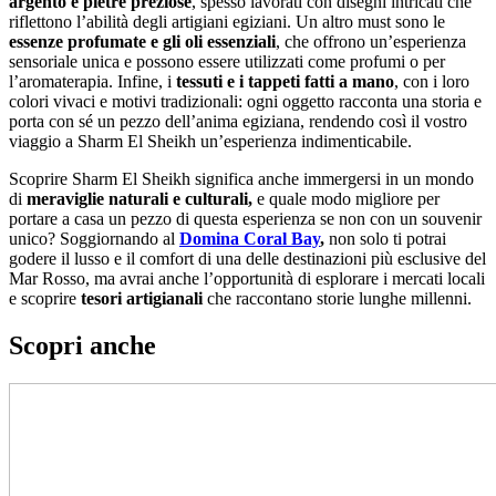
argento e pietre preziose
, spesso lavorati con disegni intricati che
riflettono l’abilità degli artigiani egiziani. Un altro must sono le
essenze profumate e gli oli essenziali
, che offrono un’esperienza
sensoriale unica e possono essere utilizzati come profumi o per
l’aromaterapia. Infine, i
tessuti e i tappeti fatti a mano
, con i loro
colori vivaci e motivi tradizionali: ogni oggetto racconta una storia e
porta con sé un pezzo dell’anima egiziana, rendendo così il vostro
viaggio a Sharm El Sheikh un’esperienza indimenticabile.
Scoprire Sharm El Sheikh significa anche immergersi in un mondo
di
meraviglie naturali e culturali,
e quale modo migliore per
portare a casa un pezzo di questa esperienza se non con un souvenir
unico? Soggiornando al
Domina Coral Bay
,
non solo ti potrai
godere il lusso e il comfort di una delle destinazioni più esclusive del
Mar Rosso, ma avrai anche l’opportunità di esplorare i mercati locali
e scoprire
tesori artigianali
che raccontano storie lunghe millenni.
Scopri anche