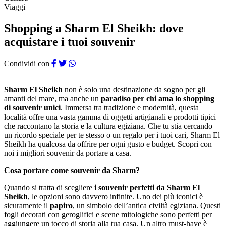
Viaggi
Shopping a Sharm El Sheikh: dove
acquistare i tuoi souvenir
Condividi con
Sharm El Sheikh
non è solo una destinazione da sogno per gli
amanti del mare, ma anche un
paradiso per chi ama lo shopping
di souvenir unici
. Immersa tra tradizione e modernità, questa
località offre una vasta gamma di oggetti artigianali e prodotti tipici
che raccontano la storia e la cultura egiziana. Che tu stia cercando
un ricordo speciale per te stesso o un regalo per i tuoi cari, Sharm El
Sheikh ha qualcosa da offrire per ogni gusto e budget. Scopri con
noi i migliori souvenir da portare a casa.
Cosa portare come souvenir da Sharm?
Quando si tratta di scegliere
i souvenir perfetti da Sharm El
Sheikh
, le opzioni sono davvero infinite. Uno dei più iconici è
sicuramente il
papiro
, un simbolo dell’antica civiltà egiziana. Questi
fogli decorati con geroglifici e scene mitologiche sono perfetti per
aggiungere un tocco di storia alla tua casa. Un altro must-have è