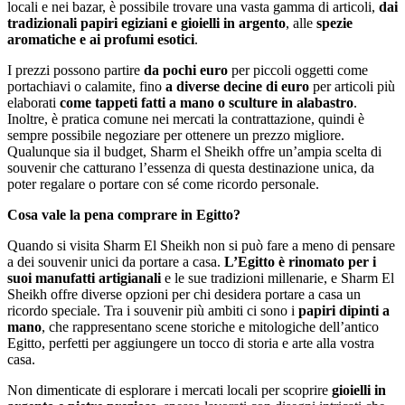
locali e nei bazar, è possibile trovare una vasta gamma di articoli,
dai
tradizionali papiri egiziani e gioielli in argento
, alle
spezie
aromatiche e ai profumi esotici
.
I prezzi possono partire
da pochi euro
per piccoli oggetti come
portachiavi o calamite, fino
a diverse decine di euro
per articoli più
elaborati
come tappeti fatti a mano o sculture in alabastro
.
Inoltre, è pratica comune nei mercati la contrattazione, quindi è
sempre possibile negoziare per ottenere un prezzo migliore.
Qualunque sia il budget, Sharm el Sheikh offre un’ampia scelta di
souvenir che catturano l’essenza di questa destinazione unica, da
poter regalare o portare con sé come ricordo personale.
Cosa vale la pena comprare in Egitto?
Quando si visita Sharm El Sheikh non si può fare a meno di pensare
a dei souvenir unici da portare a casa.
L’Egitto è rinomato per i
suoi manufatti artigianali
e le sue tradizioni millenarie, e Sharm El
Sheikh offre diverse opzioni per chi desidera portare a casa un
ricordo speciale. Tra i souvenir più ambiti ci sono i
papiri dipinti a
mano
, che rappresentano scene storiche e mitologiche dell’antico
Egitto, perfetti per aggiungere un tocco di storia e arte alla vostra
casa.
Non dimenticate di esplorare i mercati locali per scoprire
gioielli in