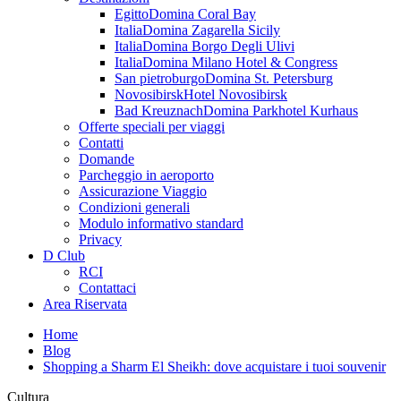
Egitto
Domina Coral Bay
Italia
Domina Zagarella Sicily
Italia
Domina Borgo Degli Ulivi
Italia
Domina Milano Hotel & Congress
San pietroburgo
Domina St. Petersburg
Novosibirsk
Hotel Novosibirsk
Bad Kreuznach
Domina Parkhotel Kurhaus
Offerte speciali per viaggi
Contatti
Domande
Parcheggio in aeroporto
Assicurazione Viaggio
Condizioni generali
Modulo informativo standard
Privacy
D Club
RCI
Contattaci
Area Riservata
Home
Blog
Shopping a Sharm El Sheikh: dove acquistare i tuoi souvenir
Cultura