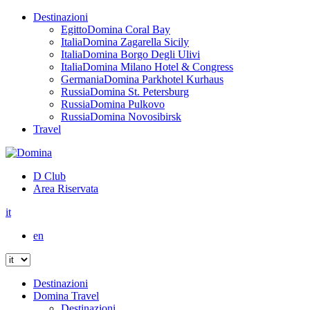
Destinazioni
Egitto
Domina Coral Bay
Italia
Domina Zagarella Sicily
Italia
Domina Borgo Degli Ulivi
Italia
Domina Milano Hotel & Congress
Germania
Domina Parkhotel Kurhaus
Russia
Domina St. Petersburg
Russia
Domina Pulkovo
Russia
Domina Novosibirsk
Travel
D Club
Area Riservata
it
en
Destinazioni
Domina Travel
Destinazioni