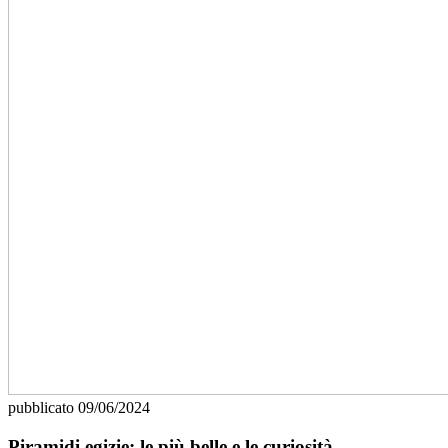
pubblicato
09/06/2024
Piramidi egizie: le più belle e le curiosità