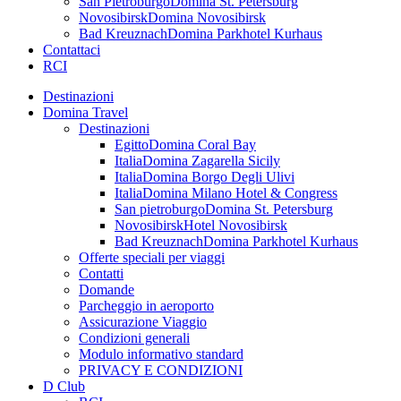
San Pietroburgo
Domina St. Petersburg
Novosibirsk
Domina Novosibirsk
Bad Kreuznach
Domina Parkhotel Kurhaus
Contattaci
RCI
Destinazioni
Domina Travel
Destinazioni
Egitto
Domina Coral Bay
Italia
Domina Zagarella Sicily
Italia
Domina Borgo Degli Ulivi
Italia
Domina Milano Hotel & Congress
San pietroburgo
Domina St. Petersburg
Novosibirsk
Hotel Novosibirsk
Bad Kreuznach
Domina Parkhotel Kurhaus
Offerte speciali per viaggi
Contatti
Domande
Parcheggio in aeroporto
Assicurazione Viaggio
Condizioni generali
Modulo informativo standard
PRIVACY E CONDIZIONI
D Club