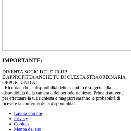
IMPORTANTE:
DIVENTA SOCIO DEL D CLUB
E APPROFITTA ANCHE TU DI QUESTA STRAORDINARIA
OPPORTUNITÁ!
Ricordati che la disponibilità dello scambio è soggetta alla
disponibilità della camera o del periodo richiesto. Prima ti attiverai
per effettuare la tua richiesta e maggiori saranno le probabilità di
ricevere la conferma della disponibilità!
Lavora con noi
Privacy
Cookies
Mappa del sito