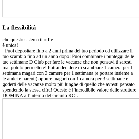
La flessibilità
che questo sistema ti offre
è unica!
Puoi depositare fino a 2 anni prima del tuo periodo ed utilizzare il
tuo scambio fino ad un anno dopo! Puoi combinare i punteggi delle
tue settimane D Club per fare le vacanze che non pensavi ti saresti
mai potuto permettere! Potrai decidere di scambiare 1 camera per 1
settimana magari con 3 camere per 1 settimana (e portare insieme a
te amici e parenti) oppure magari con 1 camera per 3 settimane e
goderti delle vacanze molto più lunghe di quello che avresti pensato
spendendo la stessa cifra! Questo è l’incredibile valore delle strutture
DOMINA all’interno del circuito RCI.