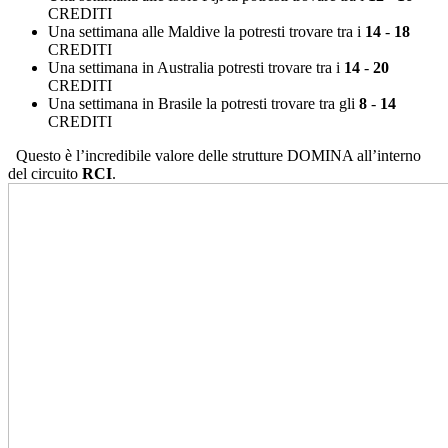
CREDITI
Una settimana alle Maldive la potresti trovare tra i
14
-
18
CREDITI
Una settimana in Australia potresti trovare tra i
14
-
20
CREDITI
Una settimana in Brasile la potresti trovare tra gli
8
-
14
CREDITI
Questo è l’incredibile valore delle strutture DOMINA all’interno
del circuito
RCI
.