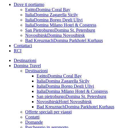
Dove ti portiamo
Egitto
Domina Coral Bay
Italia
Domina Zagarella Sicily
Italia
Domina Borgo Degli Ulivi
Italia
Domina Milano Hotel & Congress
San Pietroburgo
Domina St. Petersburg
Novosibirsk
Domina Novosibirsk
Bad Kreuznach
Domina Parkhotel Kurhaus
Contattaci
RCI
Destinazioni
Domina Travel
Destinazioni
Egitto
Domina Coral Bay
Italia
Domina Zagarella Sicily
Italia
Domina Borgo Degli Ulivi
Italia
Domina Milano Hotel & Congress
San pietroburgo
Domina St. Petersburg
Novosibirsk
Hotel Novosibirsk
Bad Kreuznach
Domina Parkhotel Kurhaus
Offerte speciali per viaggi
Contatti
Domande
Parcheggio in aeroporto