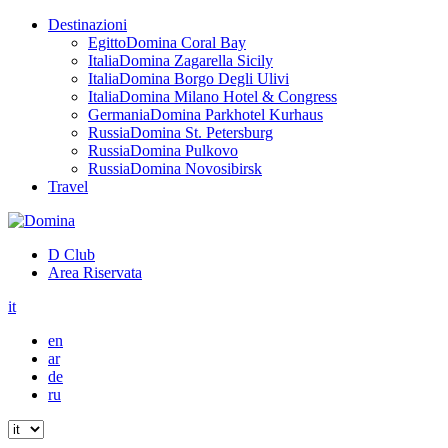
Destinazioni
Egitto
Domina Coral Bay
Italia
Domina Zagarella Sicily
Italia
Domina Borgo Degli Ulivi
Italia
Domina Milano Hotel & Congress
Germania
Domina Parkhotel Kurhaus
Russia
Domina St. Petersburg
Russia
Domina Pulkovo
Russia
Domina Novosibirsk
Travel
D Club
Area Riservata
it
en
ar
de
ru