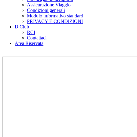
Assicurazione Viaggio
Condizioni generali
Modulo informativo standard
PRIVACY E CONDIZIONI
D Club
RCI
Contattaci
Area Riservata