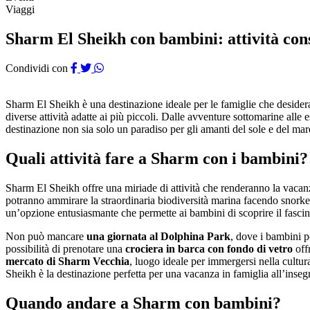
Viaggi
Sharm El Sheikh con bambini: attività cons
Condividi con
Sharm El Sheikh è una destinazione ideale per le famiglie che deside
diverse attività adatte ai più piccoli. Dalle avventure sottomarine all
destinazione non sia solo un paradiso per gli amanti del sole e del mar
Quali attività fare a Sharm con i bambini?
Sharm El Sheikh offre una miriade di attività che renderanno la vaca
potranno ammirare la straordinaria biodiversità marina facendo snorke
un’opzione entusiasmante che permette ai bambini di scoprire il fascino
Non può mancare
una giornata al Dolphina Park
, dove i bambini p
possibilità di prenotare una
crociera in barca con fondo di vetro
offr
mercato di Sharm Vecchia
, luogo ideale per immergersi nella cultur
Sheikh è la destinazione perfetta per una vacanza in famiglia all’inseg
Quando andare a Sharm con bambini?