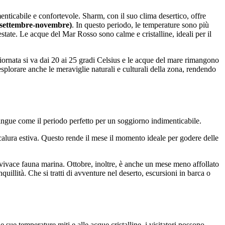
nticabile e confortevole. Sharm, con il suo clima desertico, offre
(settembre-novembre)
. In questo periodo, le temperature sono più
’estate. Le acque del Mar Rosso sono calme e cristalline, ideali per il
iornata si va dai 20 ai 25 gradi Celsius e le acque del mare rimangono
splorare anche le meraviglie naturali e culturali della zona, rendendo
tingue come il periodo perfetto per un soggiorno indimenticabile.
alura estiva. Questo rende il mese il momento ideale per godere delle
la vivace fauna marina. Ottobre, inoltre, è anche un mese meno affollato
nquillità. Che si tratti di avventure nel deserto, escursioni in barca o
sue temperature miti e alle acque cristalline, i visitatori possono