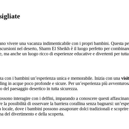
igliate
rano vivere una vacanza indimenticabile con i propri bambini. Questa p
e escursioni nel deserto, Sharm El Sheikh è il luogo perfetto per combina
e, ma anche un luogo ricco di esperienze educative e divertenti per tutta 
nza con i bambini un’esperienza unica e memorabile. Inizia con una
vis
ling in acque poco profonde e sicure. Per un’esperienza più avventurosa
 del paesaggio desertico in tutta sicurezza.
ossono interagire con i delfini, imparando a conoscere questi affascinanti
e la possibilità di osservare la barriera corallina senza bagnarsi: un’espe
a locale, dove i bambini possono assaporare dolci tradizionali e scoprire 
na del divertimento e della scoperta.