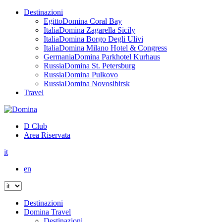
Destinazioni
Egitto
Domina Coral Bay
Italia
Domina Zagarella Sicily
Italia
Domina Borgo Degli Ulivi
Italia
Domina Milano Hotel & Congress
Germania
Domina Parkhotel Kurhaus
Russia
Domina St. Petersburg
Russia
Domina Pulkovo
Russia
Domina Novosibirsk
Travel
D Club
Area Riservata
it
en
Destinazioni
Domina Travel
Destinazioni