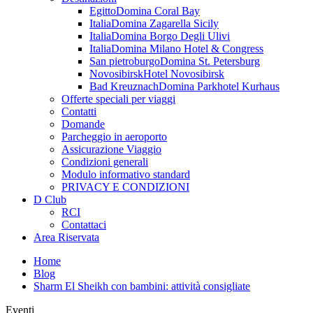
Egitto
Domina Coral Bay
Italia
Domina Zagarella Sicily
Italia
Domina Borgo Degli Ulivi
Italia
Domina Milano Hotel & Congress
San pietroburgo
Domina St. Petersburg
Novosibirsk
Hotel Novosibirsk
Bad Kreuznach
Domina Parkhotel Kurhaus
Offerte speciali per viaggi
Contatti
Domande
Parcheggio in aeroporto
Assicurazione Viaggio
Condizioni generali
Modulo informativo standard
PRIVACY E CONDIZIONI
D Club
RCI
Contattaci
Area Riservata
Home
Blog
Sharm El Sheikh con bambini: attività consigliate
Eventi