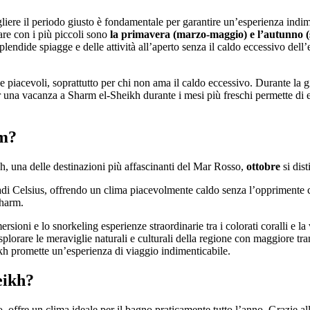
ere il periodo giusto è fondamentale per garantire un’esperienza indime
tare con i più piccoli sono
la primavera (marzo-maggio) e l’autunno 
 splendide spiagge e delle attività all’aperto senza il caldo eccessivo dell
piacevoli, soprattutto per chi non ama il caldo eccessivo. Durante la g
er una vacanza a Sharm el-Sheikh durante i mesi più freschi permette di e
rm?
kh, una delle destinazioni più affascinanti del Mar Rosso,
ottobre
si dis
adi Celsius, offrendo un clima piacevolmente caldo senza l’opprimente c
Sharm.
rsioni e lo snorkeling esperienze straordinarie tra i colorati coralli e 
 esplorare le meraviglie naturali e culturali della regione con maggiore tra
ikh promette un’esperienza di viaggio indimenticabile.
eikh?
offre un clima ideale per il bagno praticamente tutto l’anno. Grazie alle 