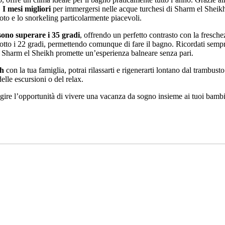
.
I mesi migliori
per immergersi nelle acque turchesi di Sharm el Sheik
oto e lo snorkeling particolarmente piacevoli.
sono superare i 35 gradi
, offrendo un perfetto contrasto con la fresch
to i 22 gradi, permettendo comunque di fare il bagno. Ricordati sempre 
va, Sharm el Sheikh promette un’esperienza balneare senza pari.
kh
con la tua famiglia, potrai rilassarti e rigenerarti lontano dal trambust
elle escursioni o del relax.
 sfuggire l’opportunità di vivere una vacanza da sogno insieme ai tuoi ba