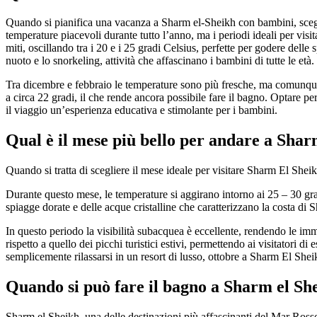
Quando si pianifica una vacanza a Sharm el-Sheikh con bambini, scegli
temperature piacevoli durante tutto l’anno, ma i periodi ideali per visi
miti, oscillando tra i 20 e i 25 gradi Celsius, perfette per godere delle
nuoto e lo snorkeling, attività che affascinano i bambini di tutte le età.
Tra dicembre e febbraio le temperature sono più fresche, ma comunque 
a circa 22 gradi, il che rende ancora possibile fare il bagno. Optare p
il viaggio un’esperienza educativa e stimolante per i bambini.
Qual è il mese più bello per andare a Sha
Quando si tratta di scegliere il mese ideale per visitare Sharm El Shei
Durante questo mese, le temperature si aggirano intorno ai 25 – 30 gr
spiagge dorate e delle acque cristalline che caratterizzano la costa di 
In questo periodo la visibilità subacquea è eccellente, rendendo le imme
rispetto a quello dei picchi turistici estivi, permettendo ai visitatori di
semplicemente rilassarsi in un resort di lusso, ottobre a Sharm El She
Quando si può fare il bagno a Sharm el Sh
Sharm el Sheikh, una delle destinazioni più affascinanti del Mar Rosso, 