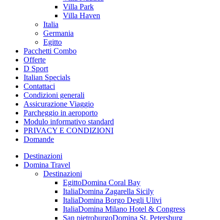
Villa Park
Villa Haven
Italia
Germania
Egitto
Pacchetti Combo
Offerte
D Sport
Italian Specials
Contattaci
Condizioni generali
Assicurazione Viaggio
Parcheggio in aeroporto
Modulo informativo standard
PRIVACY E CONDIZIONI
Domande
Destinazioni
Domina Travel
Destinazioni
Egitto
Domina Coral Bay
Italia
Domina Zagarella Sicily
Italia
Domina Borgo Degli Ulivi
Italia
Domina Milano Hotel & Congress
San pietroburgo
Domina St. Petersburg