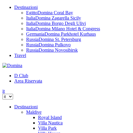
Destinazioni
Egitto
Domina Coral Bay
Italia
Domina Zagarella Sicily
Italia
Domina Borgo Degli Ulivi
Italia
Domina Milano Hotel & Congress
Germania
Domina Parkhotel Kurhaus
Russia
Domina St. Petersburg
Russia
Domina Pulkovo
Russia
Domina Novosibirsk
Travel
D Club
Area Riservata
it
Destinazioni
Maldive
Royal Island
Villa Nautica
Villa Park