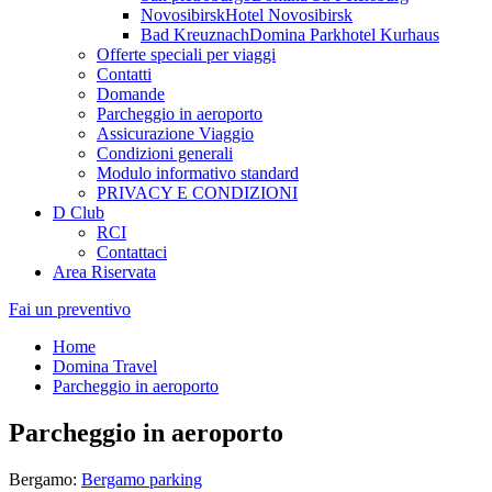
Novosibirsk
Hotel Novosibirsk
Bad Kreuznach
Domina Parkhotel Kurhaus
Offerte speciali per viaggi
Contatti
Domande
Parcheggio in aeroporto
Assicurazione Viaggio
Condizioni generali
Modulo informativo standard
PRIVACY E CONDIZIONI
D Club
RCI
Contattaci
Area Riservata
Fai un preventivo
Home
Domina Travel
Parcheggio in aeroporto
Parcheggio in aeroporto
Bergamo:
Bergamo parking