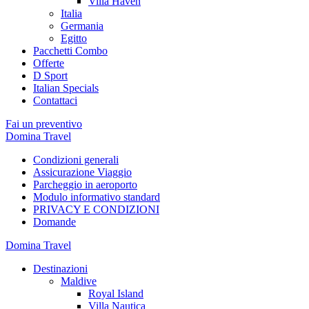
Villa Haven
Italia
Germania
Egitto
Pacchetti Combo
Offerte
D Sport
Italian Specials
Contattaci
Fai un preventivo
Domina Travel
Condizioni generali
Assicurazione Viaggio
Parcheggio in aeroporto
Modulo informativo standard
PRIVACY E CONDIZIONI
Domande
Domina Travel
Destinazioni
Maldive
Royal Island
Villa Nautica