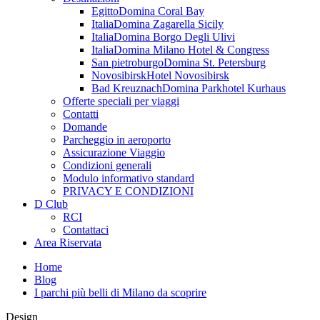
Egitto
Domina Coral Bay
Italia
Domina Zagarella Sicily
Italia
Domina Borgo Degli Ulivi
Italia
Domina Milano Hotel & Congress
San pietroburgo
Domina St. Petersburg
Novosibirsk
Hotel Novosibirsk
Bad Kreuznach
Domina Parkhotel Kurhaus
Offerte speciali per viaggi
Contatti
Domande
Parcheggio in aeroporto
Assicurazione Viaggio
Condizioni generali
Modulo informativo standard
PRIVACY E CONDIZIONI
D Club
RCI
Contattaci
Area Riservata
Home
Blog
I parchi più belli di Milano da scoprire
Design