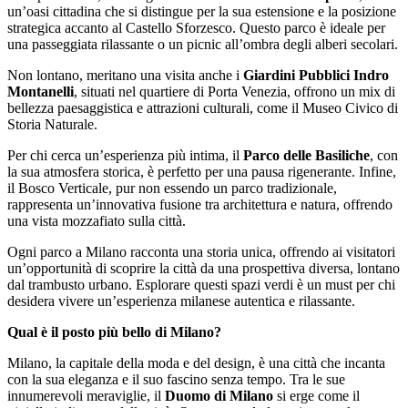
un’oasi cittadina che si distingue per la sua estensione e la posizione
strategica accanto al Castello Sforzesco. Questo parco è ideale per
una passeggiata rilassante o un picnic all’ombra degli alberi secolari.
Non lontano, meritano una visita anche i
Giardini Pubblici Indro
Montanelli
, situati nel quartiere di Porta Venezia, offrono un mix di
bellezza paesaggistica e attrazioni culturali, come il Museo Civico di
Storia Naturale.
Per chi cerca un’esperienza più intima, il
Parco delle Basiliche
, con
la sua atmosfera storica, è perfetto per una pausa rigenerante. Infine,
il Bosco Verticale, pur non essendo un parco tradizionale,
rappresenta un’innovativa fusione tra architettura e natura, offrendo
una vista mozzafiato sulla città.
Ogni parco a Milano racconta una storia unica, offrendo ai visitatori
un’opportunità di scoprire la città da una prospettiva diversa, lontano
dal trambusto urbano. Esplorare questi spazi verdi è un must per chi
desidera vivere un’esperienza milanese autentica e rilassante.
Qual è il posto più bello di Milano?
Milano, la capitale della moda e del design, è una città che incanta
con la sua eleganza e il suo fascino senza tempo. Tra le sue
innumerevoli meraviglie, il
Duomo di Milano
si erge come il