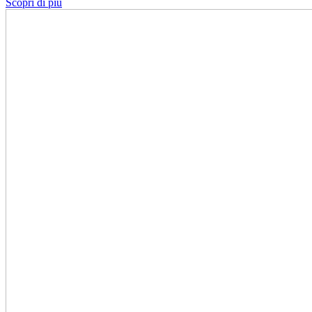
Scopri di più