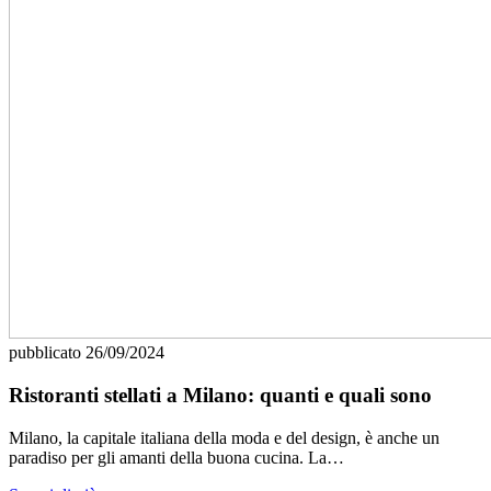
pubblicato
26/09/2024
Ristoranti stellati a Milano: quanti e quali sono
Milano, la capitale italiana della moda e del design, è anche un
paradiso per gli amanti della buona cucina. La…