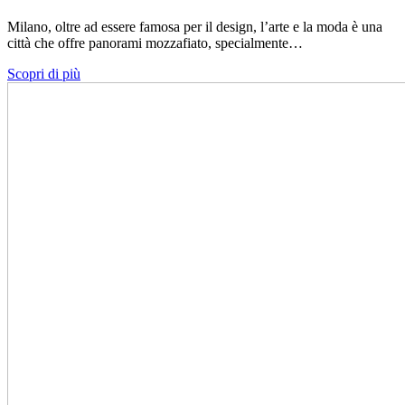
Milano, oltre ad essere famosa per il design, l’arte e la moda è una
città che offre panorami mozzafiato, specialmente…
Scopri di più