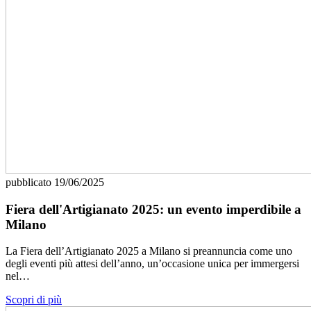
pubblicato
19/06/2025
Fiera dell'Artigianato 2025: un evento imperdibile a
Milano
La Fiera dell’Artigianato 2025 a Milano si preannuncia come uno
degli eventi più attesi dell’anno, un’occasione unica per immergersi
nel…
Scopri di più