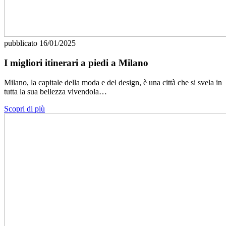
pubblicato
16/01/2025
I migliori itinerari a piedi a Milano
Milano, la capitale della moda e del design, è una città che si svela in
tutta la sua bellezza vivendola…
Scopri di più