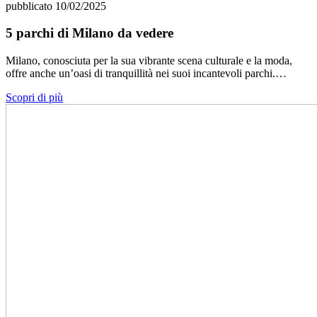
pubblicato
10/02/2025
5 parchi di Milano da vedere
Milano, conosciuta per la sua vibrante scena culturale e la moda,
offre anche un’oasi di tranquillità nei suoi incantevoli parchi.…
Scopri di più