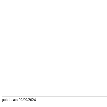
pubblicato
02/09/2024