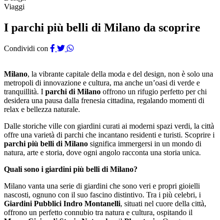
Viaggi
I parchi più belli di Milano da scoprire
Condividi con
Milano
, la vibrante capitale della moda e del design, non è solo una
metropoli di innovazione e cultura, ma anche un’oasi di verde e
tranquillità. I
parchi di Milano
offrono un rifugio perfetto per chi
desidera una pausa dalla frenesia cittadina, regalando momenti di
relax e bellezza naturale.
Dalle storiche ville con giardini curati ai moderni spazi verdi, la città
offre una varietà di parchi che incantano residenti e turisti. Scoprire i
parchi più belli di Milano
significa immergersi in un mondo di
natura, arte e storia, dove ogni angolo racconta una storia unica.
Quali sono i giardini più belli di Milano?
Milano vanta una serie di giardini che sono veri e propri gioielli
nascosti, ognuno con il suo fascino distintivo. Tra i più celebri, i
Giardini Pubblici Indro Montanelli
, situati nel cuore della città,
offrono un perfetto connubio tra natura e cultura, ospitando il