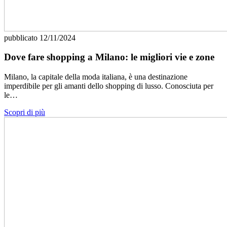
pubblicato
12/11/2024
Dove fare shopping a Milano: le migliori vie e zone
Milano, la capitale della moda italiana, è una destinazione
imperdibile per gli amanti dello shopping di lusso. Conosciuta per
le…
Scopri di più