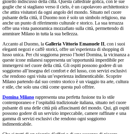
gioiello indiscusso della città. Questa cattedrale gotica, con le sue
guglie che si stagliano verso il cielo, è un capolavoro architettonico
che attira visitatori da ogni angolo del mondo. Situato nel cuore
pulsante della città, il Duomo non è solo un simbolo religioso, ma
anche un punto di riferimento culturale e storico. La sua terrazza
offre una vista panoramica mozzafiato sulla città, permettendo di
ammirare Milano in tutta la sua bellezza.
Accanto al Duomo, la
Galleria Vittorio Emanuele II
, con i suoi
eleganti negozi e caffè storici, offre un’esperienza di shopping di
lusso unica. Per chi soggiorna presso l’hotel Domina, la vicinanza a
queste icone milanesi rappresenta un’opportunità imperdibile per
immergersi nel cuore della città. Gli ospiti possono godere di un
soggiorno all’insegna del comfort e del lusso, con servizi esclusivi
che rendono ogni visita un’esperienza indimenticabile. Scoprire
Milano partendo dal suo centro storico è un viaggio tra arte, cultura
e stile, che solo una città come questa può offrire.
Domina Milano
rappresenta una perfetta fusione tra lo stile
contemporaneo e l’ospitalità tradizionale italiana, situato nel cuore
pulsante di una delle città più affascinanti del mondo. Qui, gli ospiti
possono godere di un servizio impeccabile, camere raffinate e una
gamma di servizi esclusivi che rendono ogni soggiorno
indimenticabile.