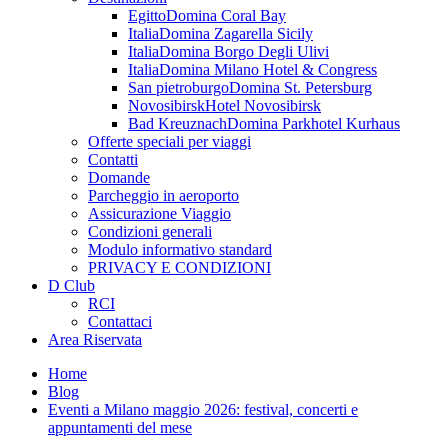
Egitto
Domina Coral Bay
Italia
Domina Zagarella Sicily
Italia
Domina Borgo Degli Ulivi
Italia
Domina Milano Hotel & Congress
San pietroburgo
Domina St. Petersburg
Novosibirsk
Hotel Novosibirsk
Bad Kreuznach
Domina Parkhotel Kurhaus
Offerte speciali per viaggi
Contatti
Domande
Parcheggio in aeroporto
Assicurazione Viaggio
Condizioni generali
Modulo informativo standard
PRIVACY E CONDIZIONI
D Club
RCI
Contattaci
Area Riservata
Home
Blog
Eventi a Milano maggio 2026: festival, concerti e
appuntamenti del mese