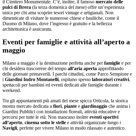
il Cimitero Monumentale. C’è, inoltre, il famoso
mercato delle
pulci di Brera
(la terza domenica del mese) offre un’esperienza
unica per chi ama scoprire tesori vintage e artigianali. Non
dimenticate di visitare le numerose chiese e basiliche, come il
Duomo di Milano, dove l’ingresso è gratuito e la bellezza
architettonica è assicurata.
Eventi per famiglie e attività all’aperto a
maggio
Milano a maggio è la destinazione perfetta anche per
famiglie
e per
chi desidera trascorrere del tempo
all’aria aperta
approfittando
delle giornate primaverili. I parchi cittadini, come Parco Sempione e
i
Giardini Indro Montanelli
, ospitano spesso
laboratori creativi
,
spettacoli per bambini ed eventi dedicati alle famiglie durante i
weekend.
Tra gli appuntamenti più amati del mese spicca Orticola, la storica
mostra mercato dedicata a
fiori
,
piante
e
giardinaggio
che anima i
Giardini Pubblici con installazioni floreali, attività educative e
percorsi per tutte le età. Non mancano inoltre
eventi sportivi
all’aperto
,
cinema sotto le stelle
e attività organizzate lungo i
Navigli
, perfette per vivere Milano in modo rilassato e autentico.