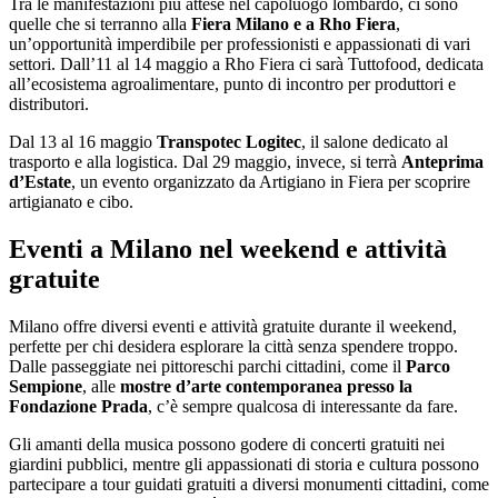
Tra le manifestazioni più attese nel capoluogo lombardo, ci sono
quelle che si terranno alla
Fiera Milano e a Rho Fiera
,
un’opportunità imperdibile per professionisti e appassionati di vari
settori. Dall’11 al 14 maggio a Rho Fiera ci sarà Tuttofood, dedicata
all’ecosistema agroalimentare, punto di incontro per produttori e
distributori.
Dal 13 al 16 maggio
Transpotec Logitec
, il salone dedicato al
trasporto e alla logistica. Dal 29 maggio, invece, si terrà
Anteprima
d’Estate
, un evento organizzato da Artigiano in Fiera per scoprire
artigianato e cibo.
Eventi a Milano nel weekend e attività
gratuite
Milano offre diversi eventi e attività gratuite durante il weekend,
perfette per chi desidera esplorare la città senza spendere troppo.
Dalle passeggiate nei pittoreschi parchi cittadini, come il
Parco
Sempione
, alle
mostre d’arte contemporanea presso la
Fondazione Prada
, c’è sempre qualcosa di interessante da fare.
Gli amanti della musica possono godere di concerti gratuiti nei
giardini pubblici, mentre gli appassionati di storia e cultura possono
partecipare a tour guidati gratuiti a diversi monumenti cittadini, come