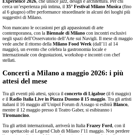
Experience 2026
, che unisce jazz, design e architettura. Per chi
cerca un’esperienza più intima, il
35° Festival Milano Musica
(fino
al 6 giugno) offre performance straordinarie in alcuni dei luoghi più
suggestivi di Milano.
Non mancano le occasioni per gli appassionati di arte
contemporanea, con la
Biennale di Milano
con incontri esclusivi
negli spazi dell’Osservatorio dell’Arte sui Navigli. Il mese di maggio
vede anche il ritorno della
Milano Food Week
(dall’11 al 14
maggio), un evento che celebra la gastronomia locale e
internazionale con degustazioni, workshop e incontri con chef
stellati.
Concerti a Milano a maggio 2026: i più
attesi del mese
Tra gli eventi più attesi, spicca il
concerto di Ligabue
(il 6 maggio)
e il
Radio Italia Live in Piazza Duomo il 15 maggio
. Tra gli artisti
italiani il 16 maggio all’Unipol Forum di Assago si esibirà
Blanco
,
mentre il 12 maggio presso il Teatro Gaber, si esibiranno i
Tiromancino
.
Tra gli artisti internazionali, arriverà in Italia
Frazey Ford
, con il
suo spettacolo al Legend Club di Milano l’11 maggio. Non perdere