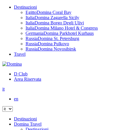
Destinazioni
Egitto
Domina Coral Bay
Italia
Domina Zagarella Sicily
Italia
Domina Borgo Degli Ulivi
Italia
Domina Milano Hotel & Congress
Germania
Domina Parkhotel Kurhaus
Russia
Domina St. Petersburg
Russia
Domina Pulkovo
Russia
Domina Novosibirsk
Travel
D Club
Area Riservata
it
en
Destinazioni
Domina Travel
Destinazioni