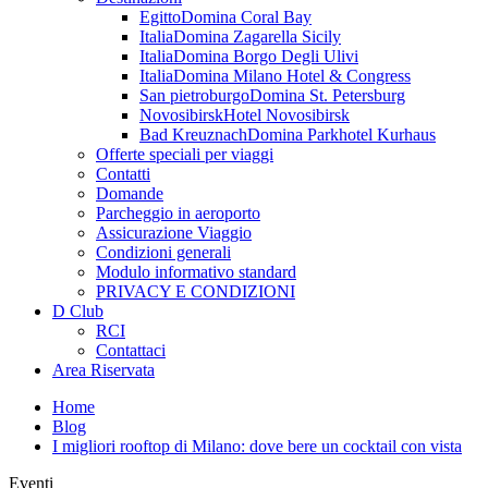
Egitto
Domina Coral Bay
Italia
Domina Zagarella Sicily
Italia
Domina Borgo Degli Ulivi
Italia
Domina Milano Hotel & Congress
San pietroburgo
Domina St. Petersburg
Novosibirsk
Hotel Novosibirsk
Bad Kreuznach
Domina Parkhotel Kurhaus
Offerte speciali per viaggi
Contatti
Domande
Parcheggio in aeroporto
Assicurazione Viaggio
Condizioni generali
Modulo informativo standard
PRIVACY E CONDIZIONI
D Club
RCI
Contattaci
Area Riservata
Home
Blog
I migliori rooftop di Milano: dove bere un cocktail con vista
Eventi