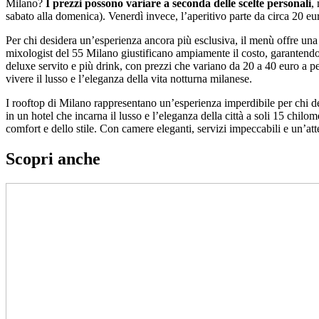
Milano?
I prezzi possono variare a seconda delle scelte personali
,
sabato alla domenica). Venerdì invece, l’aperitivo parte da circa 20 e
Per chi desidera un’esperienza ancora più esclusiva, il menù offre una
mixologist del 55 Milano giustificano ampiamente il costo, garantendo 
deluxe servito e più drink, con prezzi che variano da 20 a 40 euro a pe
vivere il lusso e l’eleganza della vita notturna milanese.
I rooftop di Milano rappresentano un’esperienza imperdibile per chi d
in un hotel che incarna il lusso e l’eleganza della città a soli 15 chil
comfort e dello stile. Con camere eleganti, servizi impeccabili e un’att
Scopri anche