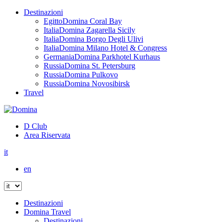
Destinazioni
Egitto
Domina Coral Bay
Italia
Domina Zagarella Sicily
Italia
Domina Borgo Degli Ulivi
Italia
Domina Milano Hotel & Congress
Germania
Domina Parkhotel Kurhaus
Russia
Domina St. Petersburg
Russia
Domina Pulkovo
Russia
Domina Novosibirsk
Travel
D Club
Area Riservata
it
en
Destinazioni
Domina Travel
Destinazioni