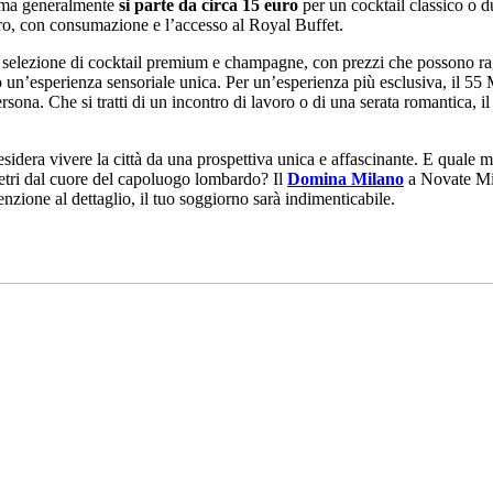
 ma generalmente
si parte da circa 15 euro
per un cocktail classico o d
uro, con consumazione e l’accesso al Royal Buffet.
 selezione di cocktail premium e champagne, con prezzi che possono raggi
un’esperienza sensoriale unica. Per un’esperienza più esclusiva, il 55 
rsona. Che si tratti di un incontro di lavoro o di una serata romantica,
esidera vivere la città da una prospettiva unica e affascinante. E qual
ometri dal cuore del capoluogo lombardo? Il
Domina Milano
a Novate Mil
enzione al dettaglio, il tuo soggiorno sarà indimenticabile.