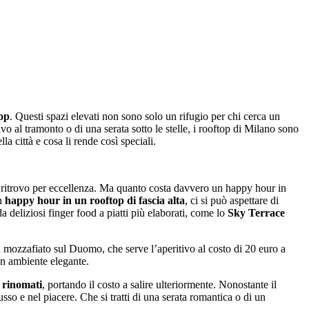
top
. Questi spazi elevati non sono solo un rifugio per chi cerca un
o al tramonto o di una serata sotto le stelle, i rooftop di Milano sono
a città e cosa li rende così speciali.
di ritrovo per eccellenza. Ma quanto costa davvero un happy hour in
un
happy hour in un rooftop di fascia alta
, ci si può aspettare di
 deliziosi finger food a piatti più elaborati, come lo
Sky Terrace
a mozzafiato sul Duomo, che serve l’aperitivo al costo di 20 euro a
un ambiente elegante.
f rinomati
, portando il costo a salire ulteriormente. Nonostante il
so e nel piacere. Che si tratti di una serata romantica o di un