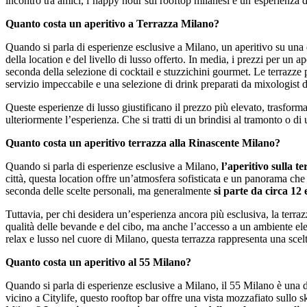
incontro tra amici, l’happy hour sui rooftop milanesi è un’esperienza 
Quanto costa un aperitivo a Terrazza Milano?
Quando si parla di esperienze esclusive a Milano, un aperitivo su una
della location e del livello di lusso offerto. In media, i prezzi per un a
seconda della selezione di cocktail e stuzzichini gourmet. Le terrazze 
servizio impeccabile e una selezione di drink preparati da mixologist d
Queste esperienze di lusso giustificano il prezzo più elevato, trasfor
ulteriormente l’esperienza. Che si tratti di un brindisi al tramonto o di
Quanto costa un aperitivo terrazza alla Rinascente Milano?
Quando si parla di esperienze esclusive a Milano,
l’aperitivo sulla t
città, questa location offre un’atmosfera sofisticata e un panorama che
seconda delle scelte personali, ma generalmente
si parte da circa 12
Tuttavia, per chi desidera un’esperienza ancora più esclusiva, la terraz
qualità delle bevande e del cibo, ma anche l’accesso a un ambiente el
relax e lusso nel cuore di Milano, questa terrazza rappresenta una scelt
Quanto costa un aperitivo al 55 Milano?
Quando si parla di esperienze esclusive a Milano, il 55 Milano è una de
vicino a Citylife, questo rooftop bar offre una vista mozzafiato sullo 