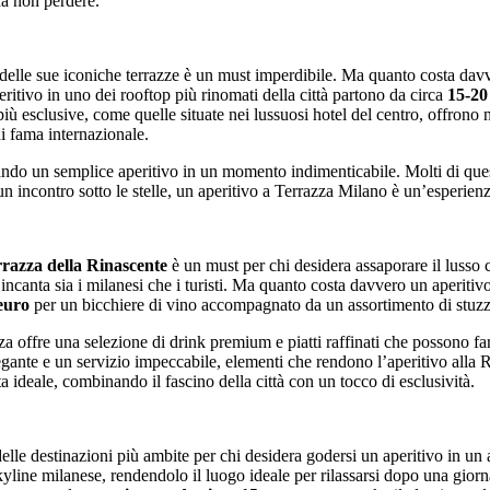
da non perdere.
 delle sue iconiche terrazze è un must imperdibile. Ma quanto costa da
peritivo in uno dei rooftop più rinomati della città partono da circa
15-20
più esclusive, come quelle situate nei lussuosi hotel del centro, offron
i fama internazionale.
mando un semplice aperitivo in un momento indimenticabile. Molti di quest
 un incontro sotto le stelle, un aperitivo a Terrazza Milano è un’esperienz
errazza della Rinascente
è un must per chi desidera assaporare il lusso
 incanta sia i milanesi che i turisti. Ma quanto costa davvero un aperiti
 euro
per un bicchiere di vino accompagnato da un assortimento di stuzz
za offre una selezione di drink premium e piatti raffinati che possono far
egante e un servizio impeccabile, elementi che rendono l’aperitivo alla
a ideale, combinando il fascino della città con un tocco di esclusività.
lle destinazioni più ambite per chi desidera godersi un aperitivo in un a
skyline milanese, rendendolo il luogo ideale per rilassarsi dopo una gior