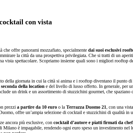
cocktail con vista
città che offre panorami mozzafiato, specialmente
dai suoi esclusivi roof
are la città da una prospettiva privilegiata. Che si tratti di un aperitiv
a vista spettacolare. Scopriamo insieme quali sono i migliori rooftop dell
della giornata in cui la città si anima e i rooftop diventano il punto 
 seconda della location
e del livello di lusso offerto. In generale, per 
clude un drink e un assortimento di stuzzichini gourmet, che spaziano da
con prezzi
a partire da 10 euro
o la
Terrazza Duomo 21
, con una vist
 Duomo, offre un’ampia selezione di cocktail e stuzzichini di qualità in 
nze ancora più esclusive, con
cocktail d’autore e piatti firmati da che
 di Milano è impagabile, rendendo ogni euro speso un investimento nel lus