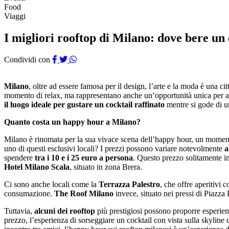
Food
Viaggi
I migliori rooftop di Milano: dove bere un 
Condividi con
Milano
, oltre ad essere famosa per il design, l’arte e la moda è una 
momento di relax, ma rappresentano anche un’opportunità unica per ammir
il luogo ideale per gustare un cocktail raffinato
mentre si gode di un
Quanto costa un happy hour a Milano?
Milano è rinomata per la sua vivace scena dell’happy hour, un momento 
uno di questi esclusivi locali? I prezzi possono variare notevolmente
a
spendere
tra i 10 e i 25 euro a persona
. Questo prezzo solitamente in
Hotel Milano Scala
, situato in zona Brera.
Ci sono anche locali come la
Terrazza Palestro
, che offre aperitivi 
consumazione.
The Roof Milano
invece, situato nei pressi di Piazza
Tuttavia,
alcuni dei rooftop
più prestigiosi possono proporre esperie
prezzo, l’esperienza di sorseggiare un cocktail con vista sulla skyline