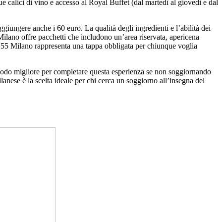
ue calici di vino e accesso al Royal Buffet (dal martedì al giovedì e dal
ungere anche i 60 euro. La qualità degli ingredienti e l’abilità dei
Milano offre pacchetti che includono un’area riservata, apericena
 il 55 Milano rappresenta una tappa obbligata per chiunque voglia
e modo migliore per completare questa esperienza se non soggiornando
anese è la scelta ideale per chi cerca un soggiorno all’insegna del