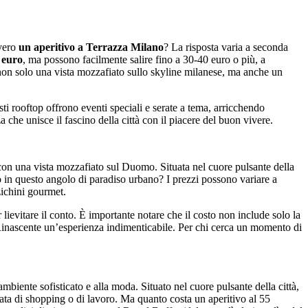
vvero
un aperitivo a Terrazza Milano
? La risposta varia a seconda
 euro
, ma possono facilmente salire fino a 30-40 euro o più, a
o non solo una vista mozzafiato sullo skyline milanese, ma anche un
i rooftop offrono eventi speciali e serate a tema, arricchendo
a che unisce il fascino della città con il piacere del buon vivere.
 con una vista mozzafiato sul Duomo. Situata nel cuore pulsante della
vo in questo angolo di paradiso urbano? I prezzi possono variare a
ichini gourmet.
 lievitare il conto. È importante notare che il costo non include solo la
 Rinascente un’esperienza indimenticabile. Per chi cerca un momento di
mbiente sofisticato e alla moda. Situato nel cuore pulsante della città,
nata di shopping o di lavoro. Ma quanto costa un aperitivo al 55