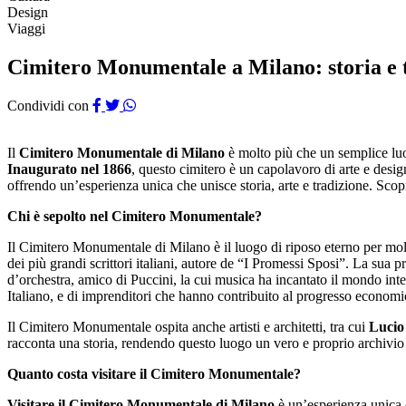
Design
Viaggi
Cimitero Monumentale a Milano: storia e 
Condividi con
Il
Cimitero Monumentale di Milano
è molto più che un semplice luogo
Inaugurato nel 1866
, questo cimitero è un capolavoro di arte e desi
offrendo un’esperienza unica che unisce storia, arte e tradizione. Scopr
Chi è sepolto nel Cimitero Monumentale?
Il Cimitero Monumentale di Milano è il luogo di riposo eterno per molte
dei più grandi scrittori italiani, autore de “I Promessi Sposi”. La sua
d’orchestra, amico di Puccini, la cui musica ha incantato il mondo int
Italiano, e di imprenditori che hanno contribuito al progresso econom
Il Cimitero Monumentale ospita anche artisti e architetti, tra cui
Lucio
racconta una storia, rendendo questo luogo un vero e proprio archivio d
Quanto costa visitare il Cimitero Monumentale?
Visitare il Cimitero Monumentale di Milano
è un’esperienza unica c