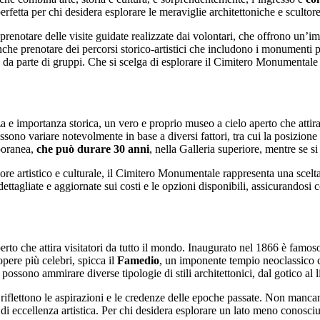
erfetta per chi desidera esplorare le meraviglie architettoniche e sculto
notare delle visite guidate realizzate dai volontari, che offrono un’imme
nche prenotare dei percorsi storico-artistici che includono i monumenti p
sta da parte di gruppi. Che si scelga di esplorare il Cimitero Monument
e importanza storica, un vero e proprio museo a cielo aperto che attira 
ono variare notevolmente in base a diversi fattori, tra cui la posizione d
poranea,
che può durare 30 anni
, nella Galleria superiore, mentre se s
re artistico e culturale, il Cimitero Monumentale rappresenta una scelta 
ttagliate e aggiornate sui costi e le opzioni disponibili, assicurandosi c
erto che attira visitatori da tutto il mondo. Inaugurato nel 1866 è famo
opere più celebri, spicca il
Famedio
, un imponente tempio neoclassico c
 possono ammirare diverse tipologie di stili architettonici, dal gotico al
e riflettono le aspirazioni e le credenze delle epoche passate. Non manc
di eccellenza artistica. Per chi desidera esplorare un lato meno conosc