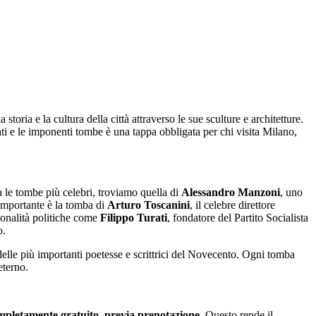
oria e la cultura della città attraverso le sue sculture e architetture.
rati e le imponenti tombe è una tappa obbligata per chi visita Milano,
a le tombe più celebri, troviamo quella di
Alessandro Manzoni
, uno
 importante è la tomba di
Arturo Toscanini
, il celebre direttore
sonalità politiche come
Filippo Turati
, fondatore del Partito Socialista
o.
delle più importanti poetesse e scrittrici del Novecento. Ogni tomba
eterno.
mpletamente gratuito, previa prenotazione
. Questo rende il