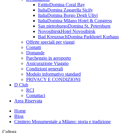
Egitto
Domina Coral Bay
Italia
Domina Zagarella Sicily
Italia
Domina Borgo Degli Ulivi
Italia
Domina Milano Hotel & Congress
San pietroburgo
Domina St. Petersburg
Novosibirsk
Hotel Novosibirsk
Bad Kreuznach
Domina Parkhotel Kurhaus
Offerte speciali per viaggi
Contatti
Domande
Parcheggio in aeroporto
Assicurazione Viaggio
Condizioni generali
Modulo informativo standard
PRIVACY E CONDIZIONI
D Club
RCI
Contattaci
Area Riservata
Home
Blog
Cimitero Monumentale a Milano: storia e tradizione
Cultura