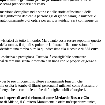
ree senza preoccuparsi del costo.
rsione dettagliata nella storia e nelle storie affascinanti delle
iù significativi dedicati a personaggi di grandi famiglie milanesi e
ale autonomamente o di optare per un tour guidato, sarà comunque un
visitatori da tutto il mondo. Ma quanto costa essere sepolti in questo
ella tomba, il tipo di sepoltura e la durata della concessione. In
i desidera una tomba oltre la quindicesima fila il costo è di
325 euro
.
esclusiva e prestigiosa. Tuttavia, è consigliabile contattare
osì di fare una scelta informata e in linea con le proprie esigenze e
so per le sue imponenti sculture e monumenti funebri, che
he ospita le tombe di illustri personalità milanesi come Alessandro
 liberty, che decorano le tombe di famiglie nobili e borghesi.
ano le
opere di artisti rinomati come Medardo Rosso e Giò
iuto di Milano, il Cimitero Monumentale offre un’esperienza unica,