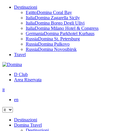
Destinazioni
Egitto
Domina Coral Bay
Italia
Domina Zagarella Sicily
Italia
Domina Borgo Degli Ulivi
Italia
Domina Milano Hotel & Congress
Germania
Domina Parkhotel Kurhaus
Russia
Domina St. Petersburg
Russia
Domina Pulkovo
Russia
Domina Novosibirsk
Travel
D Club
Area Riservata
it
en
Destinazioni
Domina Travel
Destinazioni