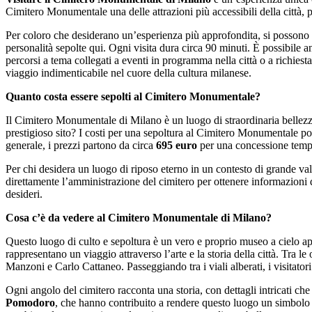
Cimitero Monumentale una delle attrazioni più accessibili della città, p
Per coloro che desiderano un’esperienza più approfondita, si possono pre
personalità sepolte qui. Ogni visita dura circa 90 minuti. È possibile a
percorsi a tema collegati a eventi in programma nella città o a richie
viaggio indimenticabile nel cuore della cultura milanese.
Quanto costa essere sepolti al Cimitero Monumentale?
Il Cimitero Monumentale di Milano è un luogo di straordinaria bellezza 
prestigioso sito? I costi per una sepoltura al Cimitero Monumentale poss
generale, i prezzi partono da circa
695 euro
per una concessione tem
Per chi desidera un luogo di riposo eterno in un contesto di grande valo
direttamente l’amministrazione del cimitero per ottenere informazioni de
desideri.
Cosa c’è da vedere al Cimitero Monumentale di Milano?
Questo luogo di culto e sepoltura è un vero e proprio museo a cielo ap
rappresentano un viaggio attraverso l’arte e la storia della città. Tra le 
Manzoni e Carlo Cattaneo. Passeggiando tra i viali alberati, i visitatori
Ogni angolo del cimitero racconta una storia, con dettagli intricati ch
Pomodoro
, che hanno contribuito a rendere questo luogo un simbolo 