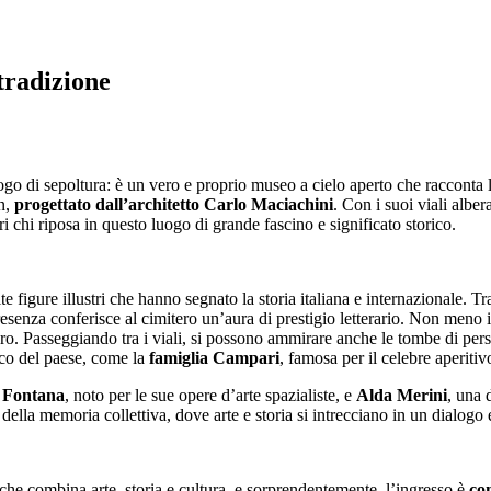
tradizione
 di sepoltura: è un vero e proprio museo a cielo aperto che racconta la st
gn,
progettato dall’architetto Carlo Maciachini
. Con i suoi viali albe
i chi riposa in questo luogo di grande fascino e significato storico.
 figure illustri che hanno segnato la storia italiana e internazionale. Tr
 presenza conferisce al cimitero un’aura di prestigio letterario. Non meno
ero. Passeggiando tra i viali, si possono ammirare anche le tombe di per
ico del paese, come la
famiglia Campari
, famosa per il celebre aperitiv
 Fontana
, noto per le sue opere d’arte spazialiste, e
Alda Merini
, una 
ella memoria collettiva, dove arte e storia si intrecciano in un dialogo 
he combina arte, storia e cultura, e sorprendentemente, l’ingresso è
co