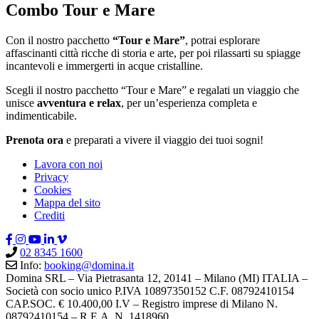
Combo Tour e Mare
Con il nostro pacchetto
“Tour e Mare”
, potrai esplorare
affascinanti città ricche di storia e arte, per poi rilassarti su spiagge
incantevoli e immergerti in acque cristalline.
Scegli il nostro pacchetto “Tour e Mare” e regalati un viaggio che
unisce
avventura e relax
, per un’esperienza completa e
indimenticabile.
Prenota ora
e preparati a vivere il viaggio dei tuoi sogni!
Lavora con noi
Privacy
Cookies
Mappa del sito
Crediti
02 8345 1600
Info:
booking@domina.it
Domina SRL – Via Pietrasanta 12, 20141 – Milano (MI) ITALIA –
Società con socio unico P.IVA 10897350152 C.F. 08792410154
CAP.SOC. € 10.400,00 I.V – Registro imprese di Milano N.
08792410154 – R.E.A. N. 1418960