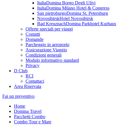
Italia
Domina Borgo Degli Ulivi
Italia
Domina Milano Hotel & Congress
San pietroburgo
Domina St. Petersburg
Novosibirsk
Hotel Novosibirsk
Bad Kreuznach
Domina Parkhotel Kurhaus
Offerte speciali per viaggi
Contatti
Domande
Parcheggio in aeroporto
Assicurazione Viaggio
Condizioni generali
Modulo informativo standard
Privacy
D Club
RCI
Contattaci
Area Riservata
Fai un preventivo
Home
Domina Travel
Pacchetti Combo
Combo Tour e Mare