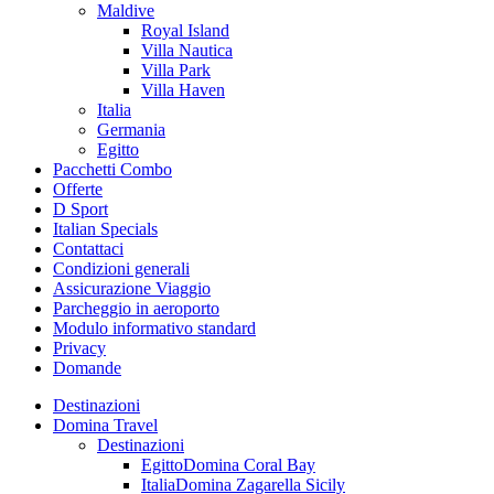
Maldive
Royal Island
Villa Nautica
Villa Park
Villa Haven
Italia
Germania
Egitto
Pacchetti Combo
Offerte
D Sport
Italian Specials
Contattaci
Condizioni generali
Assicurazione Viaggio
Parcheggio in aeroporto
Modulo informativo standard
Privacy
Domande
Destinazioni
Domina Travel
Destinazioni
Egitto
Domina Coral Bay
Italia
Domina Zagarella Sicily