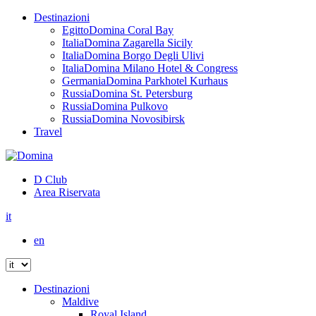
Destinazioni
Egitto
Domina Coral Bay
Italia
Domina Zagarella Sicily
Italia
Domina Borgo Degli Ulivi
Italia
Domina Milano Hotel & Congress
Germania
Domina Parkhotel Kurhaus
Russia
Domina St. Petersburg
Russia
Domina Pulkovo
Russia
Domina Novosibirsk
Travel
D Club
Area Riservata
it
en
Destinazioni
Maldive
Royal Island