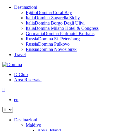
Destinazioni
Egitto
Domina Coral Bay
Italia
Domina Zagarella Sicily
Italia
Domina Borgo Degli Ulivi
Italia
Domina Milano Hotel & Congress
Germania
Domina Parkhotel Kurhaus
Russia
Domina St. Petersburg
Russia
Domina Pulkovo
Russia
Domina Novosibirsk
Travel
D Club
Area Riservata
it
en
Destinazioni
Maldive
Royal Island