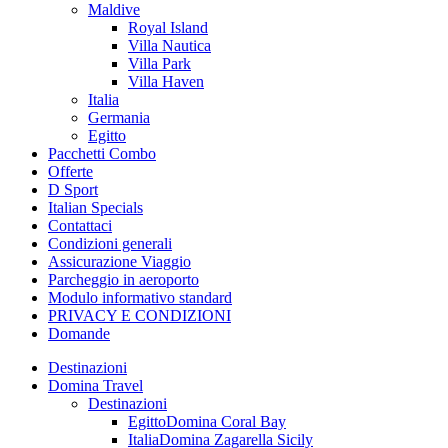
Maldive
Royal Island
Villa Nautica
Villa Park
Villa Haven
Italia
Germania
Egitto
Pacchetti Combo
Offerte
D Sport
Italian Specials
Contattaci
Condizioni generali
Assicurazione Viaggio
Parcheggio in aeroporto
Modulo informativo standard
PRIVACY E CONDIZIONI
Domande
Destinazioni
Domina Travel
Destinazioni
Egitto
Domina Coral Bay
Italia
Domina Zagarella Sicily