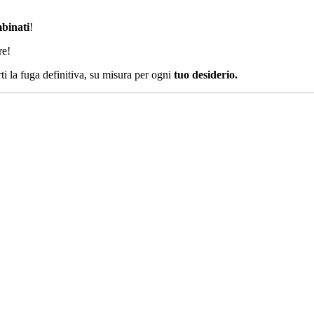
mbinati
!
re!
ti la fuga definitiva, su misura per ogni
tuo desiderio.