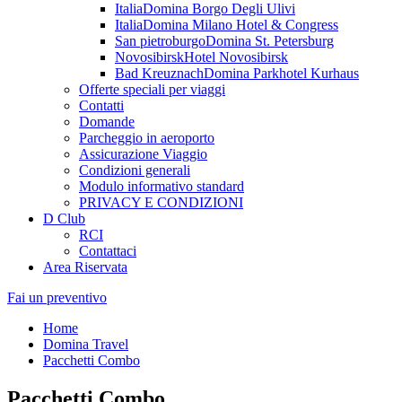
Italia
Domina Borgo Degli Ulivi
Italia
Domina Milano Hotel & Congress
San pietroburgo
Domina St. Petersburg
Novosibirsk
Hotel Novosibirsk
Bad Kreuznach
Domina Parkhotel Kurhaus
Offerte speciali per viaggi
Contatti
Domande
Parcheggio in aeroporto
Assicurazione Viaggio
Condizioni generali
Modulo informativo standard
PRIVACY E CONDIZIONI
D Club
RCI
Contattaci
Area Riservata
Fai un preventivo
Home
Domina Travel
Pacchetti Combo
Pacchetti Combo