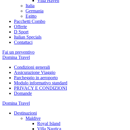
Villa Haven
Italia
Germania
Egitto
Pacchetti Combo
Offerte
D Sport
Italian Specials
Contattaci
Fai un preventivo
Domina Travel
Condizioni generali
Assicurazione Viaggio
Parcheggio in aeroporto
Modulo informativo standard
PRIVACY E CONDIZIONI
Domande
Domina Travel
Destinazioni
Maldive
Royal Island
Villa Nautica