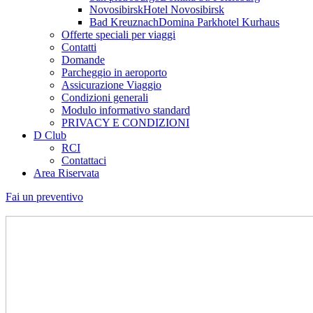
Novosibirsk
Hotel Novosibirsk
Bad Kreuznach
Domina Parkhotel Kurhaus
Offerte speciali per viaggi
Contatti
Domande
Parcheggio in aeroporto
Assicurazione Viaggio
Condizioni generali
Modulo informativo standard
PRIVACY E CONDIZIONI
D Club
RCI
Contattaci
Area Riservata
Fai un preventivo