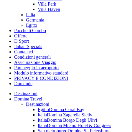
Villa Park
Villa Haven
Italia
Germania
Egitto
Pacchetti Combo
Offerte
D Sport
Italian Specials
Contattaci
Condizioni generali
Assicurazione Viaggio
Parcheggio in aeroporto
Modulo informativo standard
PRIVACY E CONDIZIONI
Domande
Destinazioni
Domina Travel
Destinazioni
Egitto
Domina Coral Bay
Italia
Domina Zagarella Sicily
Italia
Domina Borgo Degli Ulivi
Italia
Domina Milano Hotel & Congress
San pietroburgo
Domina St. Petersburg