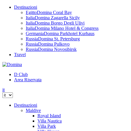
Destinazioni
Egitto
Domina Coral Bay
Italia
Domina Zagarella Sicily
Italia
Domina Borgo Degli Ulivi
Italia
Domina Milano Hotel & Congress
Germania
Domina Parkhotel Kurhaus
Russia
Domina St. Petersburg
Russia
Domina Pulkovo
Russia
Domina Novosibirsk
Travel
D Club
Area Riservata
it
Destinazioni
Maldive
Royal Island
Villa Nautica
Villa Park