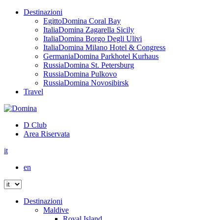
Destinazioni
Egitto
Domina Coral Bay
Italia
Domina Zagarella Sicily
Italia
Domina Borgo Degli Ulivi
Italia
Domina Milano Hotel & Congress
Germania
Domina Parkhotel Kurhaus
Russia
Domina St. Petersburg
Russia
Domina Pulkovo
Russia
Domina Novosibirsk
Travel
D Club
Area Riservata
it
en
Destinazioni
Maldive
Royal Island