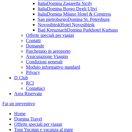
Italia
Domina Zagarella Sicily
Italia
Domina Borgo Degli Ulivi
Italia
Domina Milano Hotel & Congress
San pietroburgo
Domina St. Petersburg
Novosibirsk
Hotel Novosibirsk
Bad Kreuznach
Domina Parkhotel Kurhaus
Offerte speciali per viaggi
Contatti
Domande
Parcheggio in aeroporto
Assicurazione Viaggio
Condizioni generali
Modulo informativo standard
Privacy
D Club
RCI
Contattaci
Area Riservata
Fai un preventivo
Home
Domina Travel
Offerte speciali per viaggi
Tour Yucatan e vacanza al mare