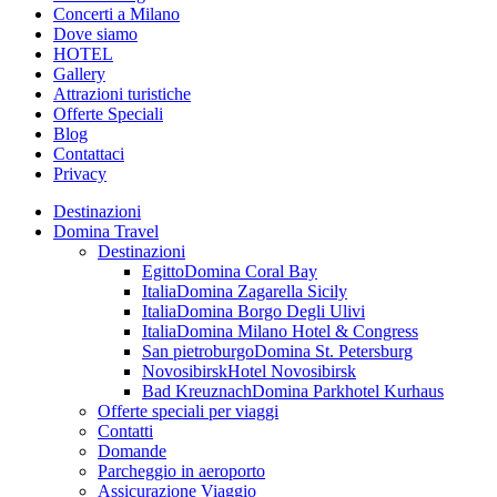
Concerti a Milano
Dove siamo
HOTEL
Gallery
Attrazioni turistiche
Offerte Speciali
Blog
Contattaci
Privacy
Destinazioni
Domina Travel
Destinazioni
Egitto
Domina Coral Bay
Italia
Domina Zagarella Sicily
Italia
Domina Borgo Degli Ulivi
Italia
Domina Milano Hotel & Congress
San pietroburgo
Domina St. Petersburg
Novosibirsk
Hotel Novosibirsk
Bad Kreuznach
Domina Parkhotel Kurhaus
Offerte speciali per viaggi
Contatti
Domande
Parcheggio in aeroporto
Assicurazione Viaggio