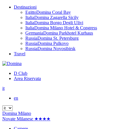
Destinazioni
Egitto
Domina Coral Bay
Italia
Domina Zagarella Sicily
Italia
Domina Borgo Degli Ulivi
Italia
Domina Milano Hotel & Congress
Germania
Domina Parkhotel Kurhaus
Russia
Domina St. Petersburg
Russia
Domina Pulkovo
Russia
Domina Novosibirsk
Travel
D Club
Area Riservata
it
en
Domina Milano
Novate Milanese ★★★★
Camere