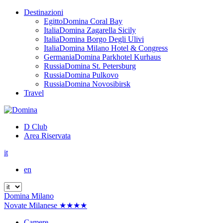
Destinazioni
Egitto
Domina Coral Bay
Italia
Domina Zagarella Sicily
Italia
Domina Borgo Degli Ulivi
Italia
Domina Milano Hotel & Congress
Germania
Domina Parkhotel Kurhaus
Russia
Domina St. Petersburg
Russia
Domina Pulkovo
Russia
Domina Novosibirsk
Travel
D Club
Area Riservata
it
en
Domina Milano
Novate Milanese ★★★★
Camere