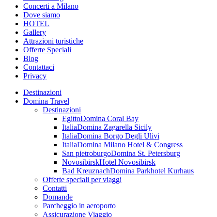
Concerti a Milano
Dove siamo
HOTEL
Gallery
Attrazioni turistiche
Offerte Speciali
Blog
Contattaci
Privacy
Destinazioni
Domina Travel
Destinazioni
Egitto
Domina Coral Bay
Italia
Domina Zagarella Sicily
Italia
Domina Borgo Degli Ulivi
Italia
Domina Milano Hotel & Congress
San pietroburgo
Domina St. Petersburg
Novosibirsk
Hotel Novosibirsk
Bad Kreuznach
Domina Parkhotel Kurhaus
Offerte speciali per viaggi
Contatti
Domande
Parcheggio in aeroporto
Assicurazione Viaggio