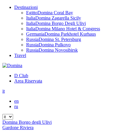
Destinazioni
Egitto
Domina Coral Bay
Italia
Domina Zagarella Sicily
Italia
Domina Borgo Degli Ulivi
Italia
Domina Milano Hotel & Congress
Germania
Domina Parkhotel Kurhaus
Russia
Domina St. Petersburg
Russia
Domina Pulkovo
Russia
Domina Novosibirsk
Travel
D Club
Area Riservata
it
en
ru
Domina Borgo degli Ulivi
Gardone Riviera