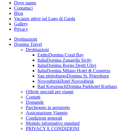
Dove siamo
Contattaci
Blog
Vacanze attive sul Lago di Garda
Gallery
Privacy
Destinazioni
Domina Travel
Destinazioni
Egitto
Domina Coral Bay
Italia
Domina Zagarella Sicily
Italia
Domina Borgo Degli Ulivi
Italia
Domina Milano Hotel & Congress
San pietroburgo
Domina St. Petersburg
Novosibirsk
Hotel Novosibirsk
Bad Kreuznach
Domina Parkhotel Kurhaus
Offerte speciali per viaggi
Contatti
Domande
Parcheggio in aeroporto
Assicurazione Viaggio
Condizioni generali
Modulo informativo standard
PRIVACY E CONDIZIONI