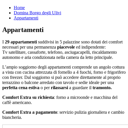
Home
Domina Borgo degli Ulivi
Appartamenti
Appartamenti
I
29 appartamenti
suddivisi in 5 palazzine sono dotati dei comfort
necessari per una permanenza
piacevole
ed indipendente:
Tv satellitare, cassaforte, telefono, asciugacapelli, riscaldamento
autonomo e aria condizionata nella camera da letto principale.
L’ampio soggiorno degli appartamenti comprende un angolo cottura
a vista con cucina attrezzata di fornello a 4 fuochi, forno e frigorifero
con freezer. Dal soggiorno si può accedere direttamente al proprio
terrazzino o balcone arredato con tavolo e sedie ideale per una
perfetta cena estiva
o per
rilassarsi
a guardare il
tramonto.
Comfort Extra su richiesta
: forno a microonde e macchina del
caffè americano.
Comfort Extra a pagamento
: servizio pulizia giornaliera e cambio
biancheria.