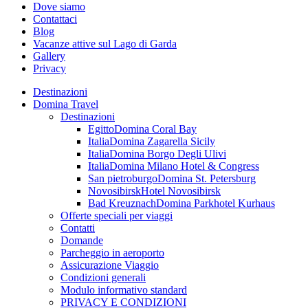
Dove siamo
Contattaci
Blog
Vacanze attive sul Lago di Garda
Gallery
Privacy
Destinazioni
Domina Travel
Destinazioni
Egitto
Domina Coral Bay
Italia
Domina Zagarella Sicily
Italia
Domina Borgo Degli Ulivi
Italia
Domina Milano Hotel & Congress
San pietroburgo
Domina St. Petersburg
Novosibirsk
Hotel Novosibirsk
Bad Kreuznach
Domina Parkhotel Kurhaus
Offerte speciali per viaggi
Contatti
Domande
Parcheggio in aeroporto
Assicurazione Viaggio
Condizioni generali
Modulo informativo standard
PRIVACY E CONDIZIONI