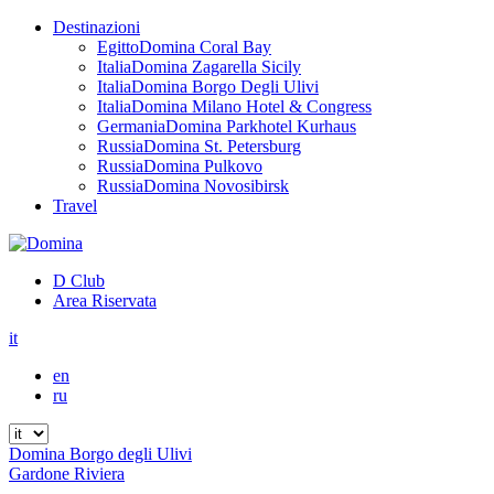
Destinazioni
Egitto
Domina Coral Bay
Italia
Domina Zagarella Sicily
Italia
Domina Borgo Degli Ulivi
Italia
Domina Milano Hotel & Congress
Germania
Domina Parkhotel Kurhaus
Russia
Domina St. Petersburg
Russia
Domina Pulkovo
Russia
Domina Novosibirsk
Travel
D Club
Area Riservata
it
en
ru
Domina Borgo degli Ulivi
Gardone Riviera