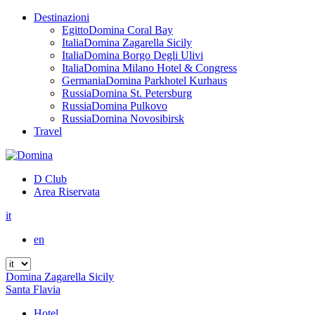
Destinazioni
Egitto
Domina Coral Bay
Italia
Domina Zagarella Sicily
Italia
Domina Borgo Degli Ulivi
Italia
Domina Milano Hotel & Congress
Germania
Domina Parkhotel Kurhaus
Russia
Domina St. Petersburg
Russia
Domina Pulkovo
Russia
Domina Novosibirsk
Travel
D Club
Area Riservata
it
en
Domina Zagarella Sicily
Santa Flavia
Hotel