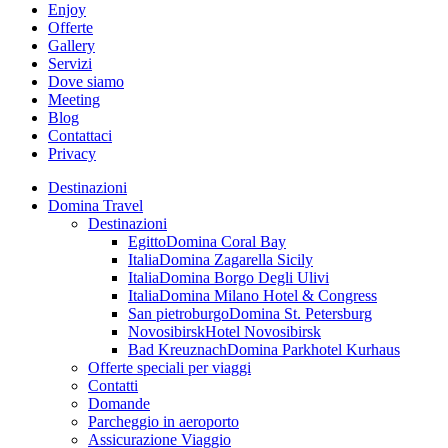
Enjoy
Offerte
Gallery
Servizi
Dove siamo
Meeting
Blog
Contattaci
Privacy
Destinazioni
Domina Travel
Destinazioni
Egitto
Domina Coral Bay
Italia
Domina Zagarella Sicily
Italia
Domina Borgo Degli Ulivi
Italia
Domina Milano Hotel & Congress
San pietroburgo
Domina St. Petersburg
Novosibirsk
Hotel Novosibirsk
Bad Kreuznach
Domina Parkhotel Kurhaus
Offerte speciali per viaggi
Contatti
Domande
Parcheggio in aeroporto
Assicurazione Viaggio