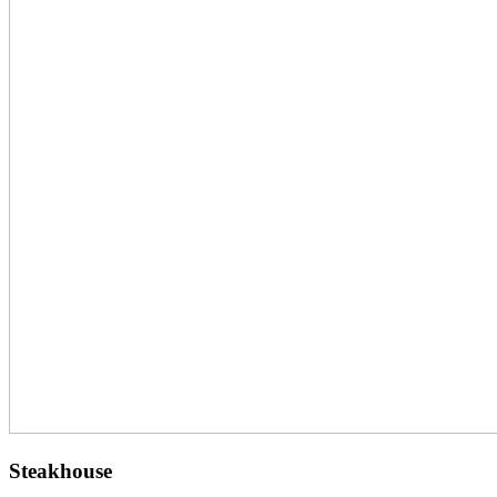
Steakhouse