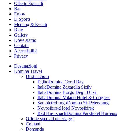
Offerte Speciali
Bar
Enjoy
D Sports
Meeting & Eventi
Blog
Gallery
Dove siamo
Contatti
Accessibilità
Privacy
Destinazioni
Domina Travel
Destinazioni
Egitto
Domina Coral Bay
Italia
Domina Zagarella Sicily
Italia
Domina Borgo Degli Ulivi
Italia
Domina Milano Hotel & Congress
San pietroburgo
Domina St. Petersburg
Novosibirsk
Hotel Novosibirsk
Bad Kreuznach
Domina Parkhotel Kurhaus
Offerte speciali per viaggi
Contatti
Domande