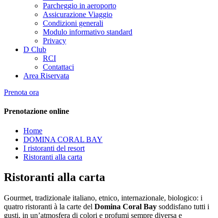
Parcheggio in aeroporto
Assicurazione Viaggio
Condizioni generali
Modulo informativo standard
Privacy
D Club
RCI
Contattaci
Area Riservata
Prenota ora
Prenotazione online
Home
DOMINA CORAL BAY
I ristoranti del resort
Ristoranti alla carta
Ristoranti alla carta
Gourmet, tradizionale italiano, etnico, internazionale, biologico: i
quatro ristoranti à la carte del
Domina Coral Bay
soddisfano tutti i
gusti, in un’atmosfera di colori e profumi sempre diversa e