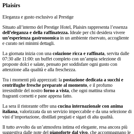
Plaisirs
Eleganza e gusto esclusivo al Prestige
Situato all’interno del Prestige Hotel, Plaisirs rappresenta l’essenza
dell’eleganza e della raffinatezza.
Ideale per chi desidera vivere
un’esperienza gastronomica
in un ambiente riservato, accogliente
e curato nei minimi dettagli.
La giornata inizia con una
colazione ricca e raffinata
, servita dalle
07:30 alle 11:00: un buffet completo con un’ampia selezione di
proposte dolci e salate, pensato per soddisfare ogni gusto con
attenzione alla qualità e alla freschezza.
Tra i momenti più apprezzati: la
postazione dedicata a succhi e
centrifughe fresche preparate al momento
, e il profumo
irresistibile del nostro
forno a vista
, che ogni mattina sforna
fragranti cornetti e pane appena fatto.
La sera il ristorante offre una
cucina internazionale con anima
italiana
, valorizzata da un servizio impeccabile e da una selezione di
vini d’importazione, distillati pregiati e sigari di alta qualità.
Il tutto avvolto da un’atmosfera intima ed elegante, resa ancora più
suggestiva dalle note del
pianoforte dal vivo
, che accompagnano le