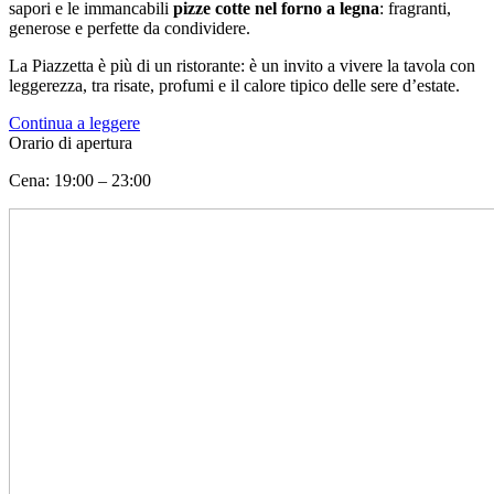
sapori e le immancabili
pizze cotte nel forno a legna
: fragranti,
generose e perfette da condividere.
La Piazzetta è più di un ristorante: è un invito a vivere la tavola con
leggerezza, tra risate, profumi e il calore tipico delle sere d’estate.
Continua a leggere
Orario di apertura
Cena: 19:00 – 23:00