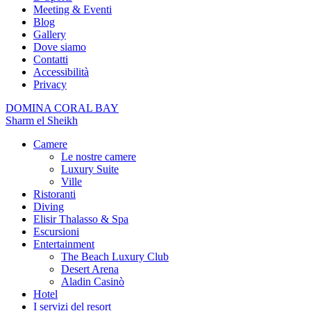
Meeting & Eventi
Blog
Gallery
Dove siamo
Contatti
Accessibilità
Privacy
DOMINA CORAL BAY
Sharm el Sheikh
Camere
Le nostre camere
Luxury Suite
Ville
Ristoranti
Diving
Elisir Thalasso & Spa
Escursioni
Entertainment
The Beach Luxury Club
Desert Arena
Aladin Casinò
Hotel
I servizi del resort