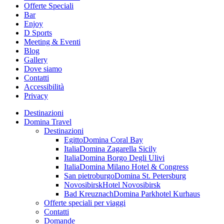
Offerte Speciali
Bar
Enjoy
D Sports
Meeting & Eventi
Blog
Gallery
Dove siamo
Contatti
Accessibilità
Privacy
Destinazioni
Domina Travel
Destinazioni
Egitto
Domina Coral Bay
Italia
Domina Zagarella Sicily
Italia
Domina Borgo Degli Ulivi
Italia
Domina Milano Hotel & Congress
San pietroburgo
Domina St. Petersburg
Novosibirsk
Hotel Novosibirsk
Bad Kreuznach
Domina Parkhotel Kurhaus
Offerte speciali per viaggi
Contatti
Domande