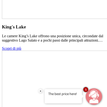
King's Lake
Le camere King’s Lake offrono una posizione unica, circondate dal
suggestivo Lago Salato e a pochi passi dalle principali attrazioni.…
Scopri di più
1
×
The best price here!