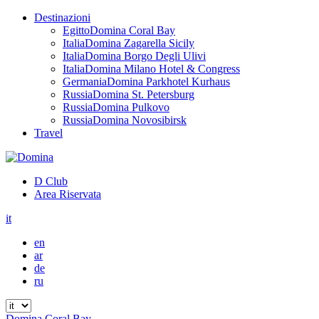
Destinazioni
Egitto
Domina Coral Bay
Italia
Domina Zagarella Sicily
Italia
Domina Borgo Degli Ulivi
Italia
Domina Milano Hotel & Congress
Germania
Domina Parkhotel Kurhaus
Russia
Domina St. Petersburg
Russia
Domina Pulkovo
Russia
Domina Novosibirsk
Travel
D Club
Area Riservata
it
en
ar
de
ru
Domina Coral Bay