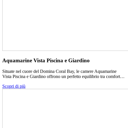
Aquamarine Vista Piscina e Giardino
Situate nel cuore del Domina Coral Bay, le camere Aquamarine
Vista Piscina e Giardino offrono un perfetto equilibrio tra comfort…
Scopri di più