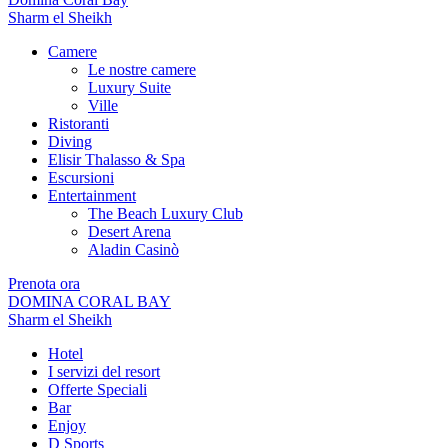
Sharm el Sheikh
Camere
Le nostre camere
Luxury Suite
Ville
Ristoranti
Diving
Elisir Thalasso & Spa
Escursioni
Entertainment
The Beach Luxury Club
Desert Arena
Aladin Casinò
Prenota ora
DOMINA CORAL BAY
Sharm el Sheikh
Hotel
I servizi del resort
Offerte Speciali
Bar
Enjoy
D Sports