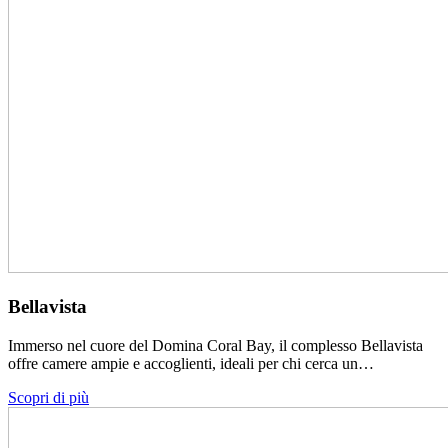
Bellavista
Immerso nel cuore del Domina Coral Bay, il complesso Bellavista
offre camere ampie e accoglienti, ideali per chi cerca un…
Scopri di più