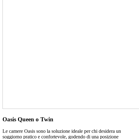
Oasis Queen o Twin
Le camere Oasis sono la soluzione ideale per chi desidera un
soggiorno pratico e confortevole, godendo di una posizione