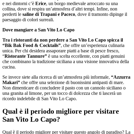
e nei dintorni c’è
Erice
, un borgo medievale arroccato su una
collina, dove si respira un’atmosfera d’altri tempi. Infine, non
perderti le
saline di Trapani e Paceco
, dove il tramonto dipinge il
paesaggio di colori surreali.
Dove mangiare a San Vito Lo Capo
Tra i ristoranti da non perdere a San Vito Lo Capo spicca il
“Bik Bak Food & Cocktails”
, che offre un’esperienza culinaria
unica. Per chi desidera assaporare piatti a base di pesce fresco,
“
Ristorante Tannure”
è una scelta eccellente, con piatti genuini
che combinano la tradizione siciliana a una visione innovativa della
cucina.
Se invece siete alla ricerca di un’atmosfera più informale,
“Azzurra
Makari”
che offre una selezione di buonissimi antipasti di mare.
Non dimenticare di concludere il pasto con un cannolo siciliano o
una granita al limone, per un tocco di dolcezza che ti lascerà un
ricordo indelebile di San Vito Lo Capo.
Qual è il periodo migliore per visitare
San Vito Lo Capo?
Qual è il periodo migliore per visitare questo angolo di paradiso? La