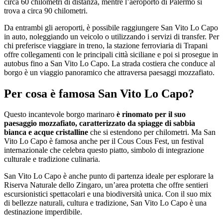
circa 60 chilometri di distanza, mentre l’aeroporto di Palermo si
trova a circa 90 chilometri.
Da entrambi gli aeroporti, è possibile raggiungere San Vito Lo Capo
in auto, noleggiando un veicolo o utilizzando i servizi di transfer. Per
chi preferisce viaggiare in treno, la stazione ferroviaria di Trapani
offre collegamenti con le principali città siciliane e poi si prosegue in
autobus fino a San Vito Lo Capo. La strada costiera che conduce al
borgo è un viaggio panoramico che attraversa paesaggi mozzafiato.
Per cosa è famosa San Vito Lo Capo?
Questo incantevole borgo marinaro
è rinomato per il suo
paesaggio mozzafiato, caratterizzato da spiagge di sabbia
bianca e acque cristalline
che si estendono per chilometri. Ma San
Vito Lo Capo è famosa anche per il Cous Cous Fest, un festival
internazionale che celebra questo piatto, simbolo di integrazione
culturale e tradizione culinaria.
San Vito Lo Capo è anche punto di partenza ideale per esplorare la
Riserva Naturale dello Zingaro, un’area protetta che offre sentieri
escursionistici spettacolari e una biodiversità unica. Con il suo mix
di bellezze naturali, cultura e tradizione, San Vito Lo Capo è una
destinazione imperdibile.