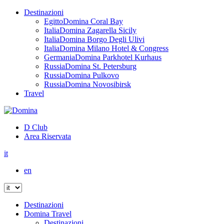
Destinazioni
Egitto
Domina Coral Bay
Italia
Domina Zagarella Sicily
Italia
Domina Borgo Degli Ulivi
Italia
Domina Milano Hotel & Congress
Germania
Domina Parkhotel Kurhaus
Russia
Domina St. Petersburg
Russia
Domina Pulkovo
Russia
Domina Novosibirsk
Travel
D Club
Area Riservata
it
en
Destinazioni
Domina Travel
Destinazioni