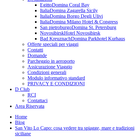
Egitto
Domina Coral Bay
Italia
Domina Zagarella Sicily
Italia
Domina Borgo Degli Ulivi
Italia
Domina Milano Hotel & Congress
San pietroburgo
Domina St. Petersburg
Novosibirsk
Hotel Novosibirsk
Bad Kreuznach
Domina Parkhotel Kurhaus
Offerte speciali per viaggi
Contatti
Domande
Parcheggio in aeroporto
Assicurazione Viaggio
Condizioni generali
Modulo informativo standard
PRIVACY E CONDIZIONI
D Club
RCI
Contattaci
Area Riservata
Home
Blog
San Vito Lo Capo: cosa vedere tra spiagge, mare e tradizioni
siciliane