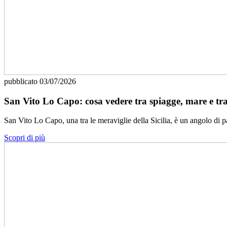
pubblicato
03/07/2026
San Vito Lo Capo: cosa vedere tra spiagge, mare e trad
San Vito Lo Capo, una tra le meraviglie della Sicilia, è un angolo di
Scopri di più