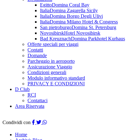
Egitto
Domina Coral Bay
Italia
Domina Zagarella Sicily
Italia
Domina Borgo Degli Ulivi
Italia
Domina Milano Hotel & Congress
San pietroburgo
Domina St. Petersburg
Novosibirsk
Hotel Novosibirsk
Bad Kreuznach
Domina Parkhotel Kurhaus
Offerte speciali per viaggi
Contatti
Domande
Parcheggio in aeroporto
Assicurazione Viaggio
Condizioni generali
Modulo informativo standard
PRIVACY E CONDIZIONI
D Club
RCI
Contattaci
Area Riservata
Condividi con
Home