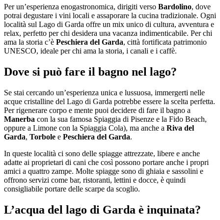
Per un’esperienza enogastronomica, dirigiti verso
Bardolino
, dove
potrai degustare i vini locali e assaporare la cucina tradizionale. Ogni
località sul Lago di Garda offre un mix unico di cultura, avventura e
relax, perfetto per chi desidera una vacanza indimenticabile. Per chi
ama la storia c’è
Peschiera del Garda
, città fortificata patrimonio
UNESCO, ideale per chi ama la storia, i canali e i caffè.
Dove si può fare il bagno nel lago?
Se stai cercando un’esperienza unica e lussuosa, immergerti nelle
acque cristalline del Lago di Garda potrebbe essere la scelta perfetta.
Per rigenerare corpo e mente puoi decidere di fare il bagno a
Manerba
con la sua famosa Spiaggia di Pisenze e la Fido Beach,
oppure a Limone con la Spiaggia Cola), ma anche a
Riva del
Garda
,
Torbole
e
Peschiera del Garda
.
In queste località ci sono delle spiagge attrezzate, libere e anche
adatte ai proprietari di cani che così possono portare anche i propri
amici a quattro zampe. Molte spiagge sono di ghiaia e sassolini e
offrono servizi come bar, ristoranti, lettini e docce, è quindi
consigliabile portare delle scarpe da scoglio.
L’acqua del lago di Garda è inquinata?