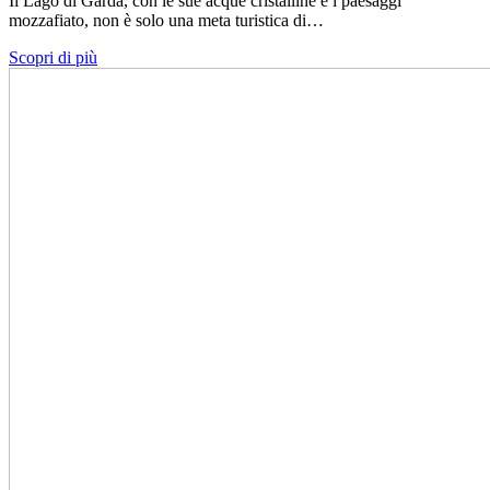
Il Lago di Garda, con le sue acque cristalline e i paesaggi
mozzafiato, non è solo una meta turistica di…
Scopri di più