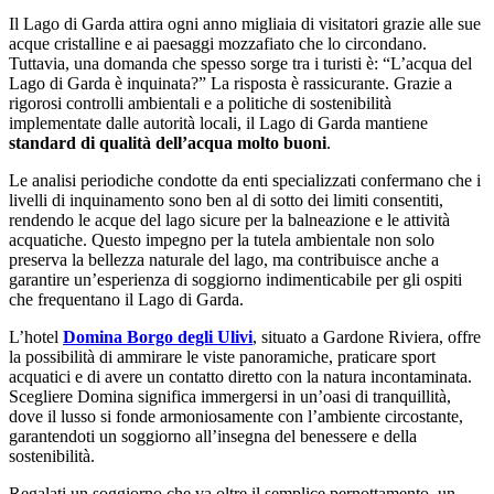
Il Lago di Garda attira ogni anno migliaia di visitatori grazie alle sue
acque cristalline e ai paesaggi mozzafiato che lo circondano.
Tuttavia, una domanda che spesso sorge tra i turisti è: “L’acqua del
Lago di Garda è inquinata?” La risposta è rassicurante. Grazie a
rigorosi controlli ambientali e a politiche di sostenibilità
implementate dalle autorità locali, il Lago di Garda mantiene
standard di qualità dell’acqua molto buoni
.
Le analisi periodiche condotte da enti specializzati confermano che i
livelli di inquinamento sono ben al di sotto dei limiti consentiti,
rendendo le acque del lago sicure per la balneazione e le attività
acquatiche. Questo impegno per la tutela ambientale non solo
preserva la bellezza naturale del lago, ma contribuisce anche a
garantire un’esperienza di soggiorno indimenticabile per gli ospiti
che frequentano il Lago di Garda.
L’hotel
Domina Borgo degli Ulivi
, situato a Gardone Riviera, offre
la possibilità di ammirare le viste panoramiche, praticare sport
acquatici e di avere un contatto diretto con la natura incontaminata.
Scegliere Domina significa immergersi in un’oasi di tranquillità,
dove il lusso si fonde armoniosamente con l’ambiente circostante,
garantendoti un soggiorno all’insegna del benessere e della
sostenibilità.
Regalati un soggiorno che va oltre il semplice pernottamento, un