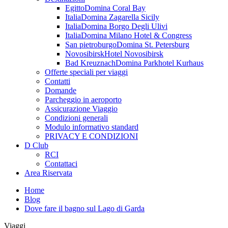
Egitto
Domina Coral Bay
Italia
Domina Zagarella Sicily
Italia
Domina Borgo Degli Ulivi
Italia
Domina Milano Hotel & Congress
San pietroburgo
Domina St. Petersburg
Novosibirsk
Hotel Novosibirsk
Bad Kreuznach
Domina Parkhotel Kurhaus
Offerte speciali per viaggi
Contatti
Domande
Parcheggio in aeroporto
Assicurazione Viaggio
Condizioni generali
Modulo informativo standard
PRIVACY E CONDIZIONI
D Club
RCI
Contattaci
Area Riservata
Home
Blog
Dove fare il bagno sul Lago di Garda
Viaggi