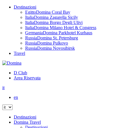
Destinazioni
Egitto
Domina Coral Bay
Italia
Domina Zagarella Sicily
Italia
Domina Borgo Degli Ulivi
Italia
Domina Milano Hotel & Congress
Germania
Domina Parkhotel Kurhaus
Russia
Domina St. Petersburg
Russia
Domina Pulkovo
Russia
Domina Novosibirsk
Travel
D Club
Area Riservata
it
en
Destinazioni
Domina Travel
Destinazioni