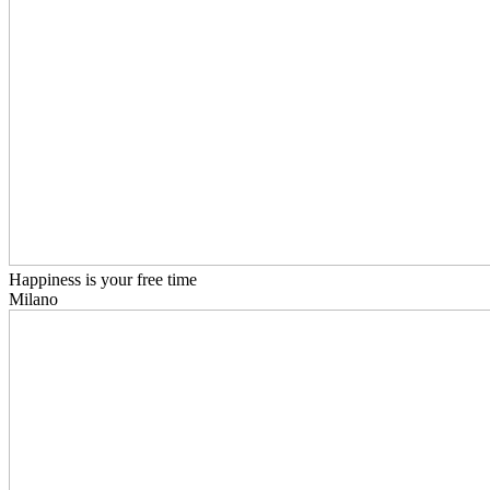
Happiness is your free time
Milano