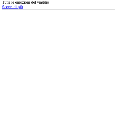
Tutte le emozioni del viaggio
Scopri di più