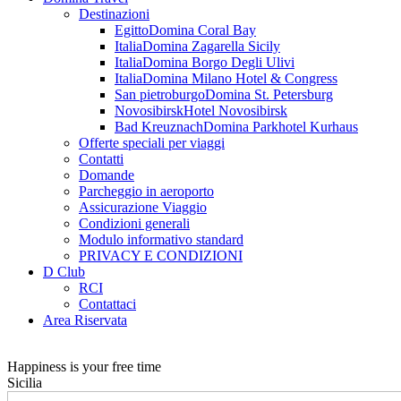
Destinazioni
Egitto
Domina Coral Bay
Italia
Domina Zagarella Sicily
Italia
Domina Borgo Degli Ulivi
Italia
Domina Milano Hotel & Congress
San pietroburgo
Domina St. Petersburg
Novosibirsk
Hotel Novosibirsk
Bad Kreuznach
Domina Parkhotel Kurhaus
Offerte speciali per viaggi
Contatti
Domande
Parcheggio in aeroporto
Assicurazione Viaggio
Condizioni generali
Modulo informativo standard
PRIVACY E CONDIZIONI
D Club
RCI
Contattaci
Area Riservata
Happiness is your free time
Sicilia