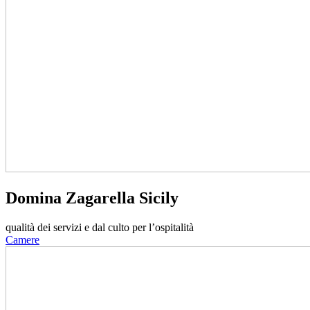
Domina Zagarella Sicily
qualità dei servizi e dal culto per l’ospitalità
Camere