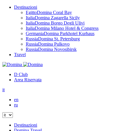
Destinazioni
Egitto
Domina Coral Bay
Italia
Domina Zagarella Sicily
Italia
Domina Borgo Degli Ulivi
Italia
Domina Milano Hotel & Congress
Germania
Domina Parkhotel Kurhaus
Russia
Domina St. Petersburg
Russia
Domina Pulkovo
Russia
Domina Novosibirsk
Travel
D Club
Area Riservata
it
en
ru
Destinazioni
Domina Travel