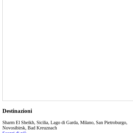
Destinazioni
Sharm El Sheikh, Sicilia, Lago di Garda, Milano, San Pietroburgo,
Novosibirsk, Bad Kreuznach