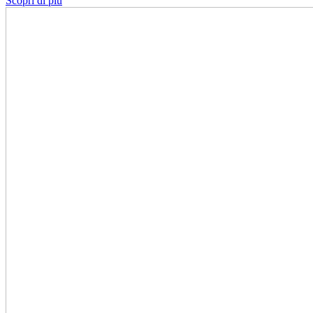
Scopri di più