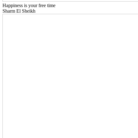
Happiness is your free time
Sharm El Sheikh