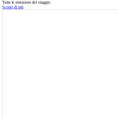
Tutte le emozioni del viaggio
Scopri di più