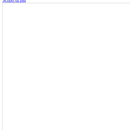
Scopri di più