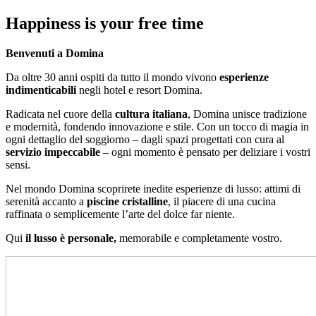
Happiness is your free time
Benvenuti a Domina
Da oltre 30 anni ospiti da tutto il mondo vivono
esperienze
indimenticabili
negli hotel e resort Domina.
Radicata nel cuore della
cultura italiana
, Domina unisce tradizione
e modernità, fondendo innovazione e stile. Con un tocco di magia in
ogni dettaglio del soggiorno – dagli spazi progettati con cura al
servizio impeccabile
– ogni momento è pensato per deliziare i vostri
sensi.
Nel mondo Domina scoprirete inedite esperienze di lusso: attimi di
serenità accanto a
piscine cristalline
, il piacere di una cucina
raffinata o semplicemente l’arte del dolce far niente.
Qui
il lusso è personale,
memorabile e completamente vostro.