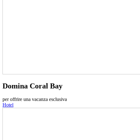
Domina Coral Bay
per offrire una vacanza esclusiva
Hotel