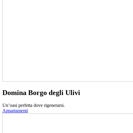
Domina Borgo degli Ulivi
Un’oasi perfetta dove rigenerarsi.
Appartamenti