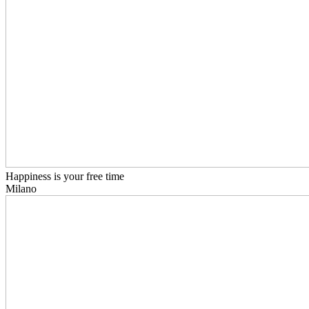
Happiness is your free time
Milano