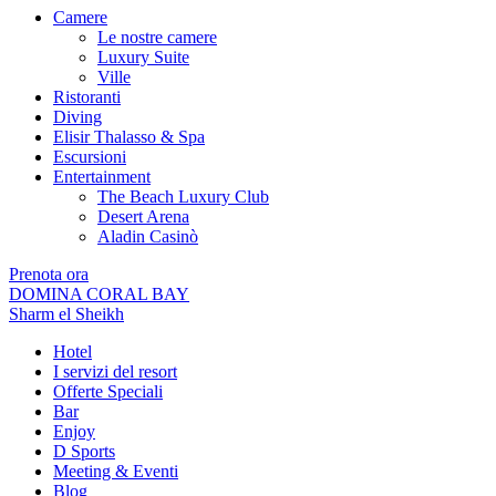
Camere
Le nostre camere
Luxury Suite
Ville
Ristoranti
Diving
Elisir Thalasso & Spa
Escursioni
Entertainment
The Beach Luxury Club
Desert Arena
Aladin Casinò
Prenota ora
DOMINA CORAL BAY
Sharm el Sheikh
Hotel
I servizi del resort
Offerte Speciali
Bar
Enjoy
D Sports
Meeting & Eventi
Blog