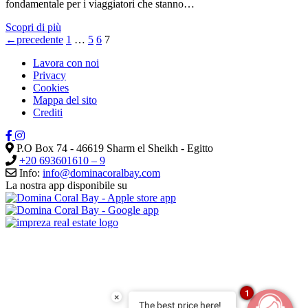
fondamentale per i viaggiatori che stanno…
Scopri di più
←
precedente
1
…
5
6
7
Lavora con noi
Privacy
Cookies
Mappa del sito
Crediti
P.O Box 74 - 46619 Sharm el Sheikh - Egitto
+20 693601610 – 9
Info:
info@dominacoralbay.com
La nostra app disponibile su
GDS:
Amadeus
TPSSHDOM |
Sabre
TP397774 |
Galileo
TPH1994 |
Worldspan
TPSSHDC |
DHISCO (HCD)
TP;500255
1
×
The best price here!