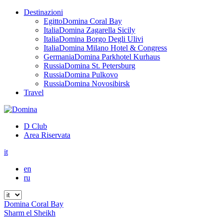
Destinazioni
Egitto
Domina Coral Bay
Italia
Domina Zagarella Sicily
Italia
Domina Borgo Degli Ulivi
Italia
Domina Milano Hotel & Congress
Germania
Domina Parkhotel Kurhaus
Russia
Domina St. Petersburg
Russia
Domina Pulkovo
Russia
Domina Novosibirsk
Travel
D Club
Area Riservata
it
en
ru
Domina Coral Bay
Sharm el Sheikh