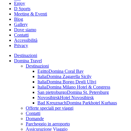
Enjoy
D Sports
Meeting & Eventi
Blog
Gallery
Dove siamo
Contatti
Accessibilità
Privacy
Destinazioni
Domina Travel
Destinazioni
Egitto
Domina Coral Bay
Italia
Domina Zagarella Sicily
Italia
Domina Borgo Degli Ulivi
Italia
Domina Milano Hotel & Congress
San pietroburgo
Domina St. Petersburg
Novosibirsk
Hotel Novosibirsk
Bad Kreuznach
Domina Parkhotel Kurhaus
Offerte speciali per viaggi
Contatti
Domande
Parcheggio in aeroporto
Assicurazione Viaggio