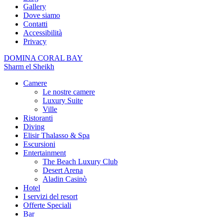
Gallery
Dove siamo
Contatti
Accessibilità
Privacy
DOMINA CORAL BAY
Sharm el Sheikh
Camere
Le nostre camere
Luxury Suite
Ville
Ristoranti
Diving
Elisir Thalasso & Spa
Escursioni
Entertainment
The Beach Luxury Club
Desert Arena
Aladin Casinò
Hotel
I servizi del resort
Offerte Speciali
Bar