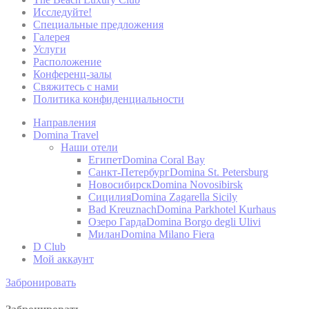
улучшения взаимодействия с пользователем. Примите
Исследуйте!
все файлы cookie или выберите, какие категории вы
Специальные предложения
хотите разрешить.
Галерея
Услуги
политика в отношении файлов cookie
Расположение
Конференц-залы
Свяжитесь с нами
Политика конфиденциальности
Нужно
Направления
Необходимые файлы cookie позволяют веб-сайту вести
Domina Travel
себя должным образом, обеспечивая основные
функции, такие как вход в личный кабинет или
Наши отели
навигацию по сайту.
Египет
Domina Coral Bay
Санкт-Петербург
Domina St. Petersburg
Таких файлов cookie нет.
Новосибирск
Domina Novosibirsk
Сицилия
Domina Zagarella Sicily
Bad Kreuznach
Domina Parkhotel Kurhaus
Озеро Гарда
Domina Borgo degli Ulivi
предпочтения
Милан
Domina Milano Fiera
D Club
Файлы cookie предпочтений позволяют сохранить
Мой аккаунт
настройки пользователя для следующего посещения.
Например, они могут владеть языком пользователя.
Забронировать
Имя
Провайдер
Цель