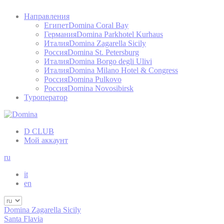
Направления
Египет
Domina Coral Bay
Германия
Domina Parkhotel Kurhaus
Италия
Domina Zagarella Sicily
Россия
Domina St. Petersburg
Италия
Domina Borgo degli Ulivi
Италия
Domina Milano Hotel & Congress
Россия
Domina Pulkovo
Россия
Domina Novosibirsk
Туроператор
D CLUB
Мой аккаунт
ru
it
en
Domina Zagarella Sicily
Santa Flavia