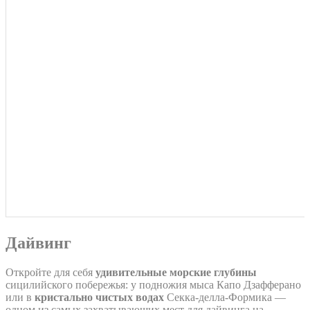
Дайвинг
Откройте для себя
удивительные морские глубины
сицилийского побережья: у подножия мыса Капо Дзафферано
или в
кристально чистых водах
Секка-делла-Формика —
одном из самых захватывающих мест для дайвинга на