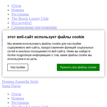
Отель
Номера
Рестораны
The Beach Luxury Club
Исследуйте!
Специальные предложения
Забронировать
этот веб-сайт использует файлы cookie
Domina Zagarella Sicily
Santa Flavia
Мы можем использовать файлы cookie для настройки
содержимого веб-сайта, предоставления функций социальных
сетей и анализа посещаемости веб-сайта. Ниже вы найдете
Галерея
более подробную информацию о том, какие файлы cookie мы
Услуги
используем и их цель.
Расположение
Конференц-залы
Настройки
Принять все файлы cookie
Свяжитесь с нами
Политика конфиденциальности
Domina Zagarella Sicily
Santa Flavia
Cookie Declaration by
d-edge Macaron CMP
. Last update: 2021-12-
16.
Отель
Что такое куки?
Номера
Рестораны
Файлы cookie - это небольшие фрагменты текстовой
The Beach Luxury Club
информации, которые используются веб-сайтом для