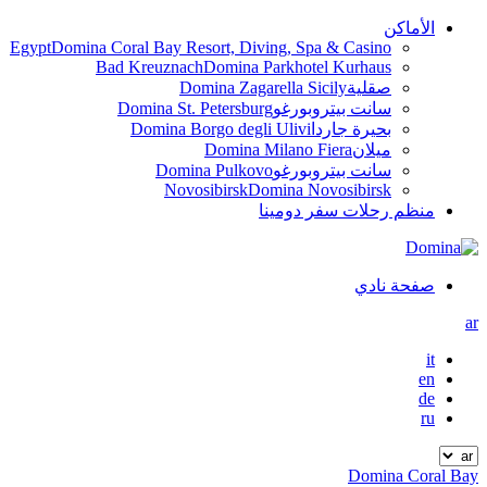
الأماكن
Egypt
Domina Coral Bay Resort, Diving, Spa & Casino
Bad Kreuznach
Domina Parkhotel Kurhaus
صقلية
Domina Zagarella Sicily
سانت بيتروبورغو
Domina St. Petersburg
بحيرة جاردا
Domina Borgo degli Ulivi
ميلان
Domina Milano Fiera
سانت بيتروبورغو
Domina Pulkovo
Novosibirsk
Domina Novosibirsk
منظم رحلات سفر دومينا
صفحة نادي
ar
it
en
de
ru
Domina Coral Bay