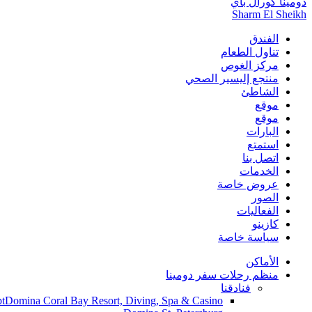
دومينا كورال باي
Sharm El Sheikh
الفندق
تناول الطعام
مركز الغوص
منتجع إليسير الصحي
الشاطئ
موقع
موقع
البارات
استمتع
اتصل بنا
الخدمات
عروض خاصة
الصور
الفعاليات
كازينو
سياسة خاصة
الأماكن
منظم رحلات سفر دومينا
فنادقنا
t
Domina Coral Bay Resort, Diving, Spa & Casino