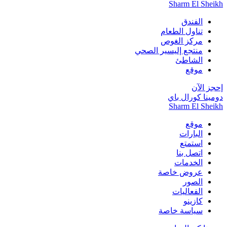
Sharm El Sheikh
الفندق
تناول الطعام
مركز الغوص
منتجع إليسير الصحي
الشاطئ
موقع
إحجز الآن
دومينا كورال باي
Sharm El Sheikh
موقع
البارات
استمتع
اتصل بنا
الخدمات
عروض خاصة
الصور
الفعاليات
كازينو
سياسة خاصة