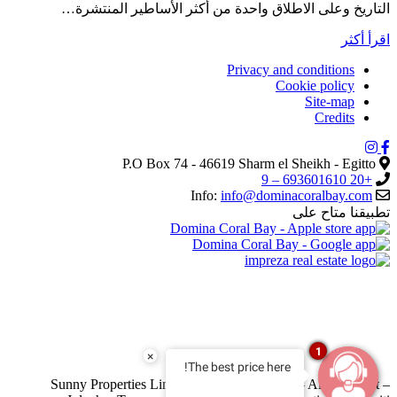
التاريخ وعلى الاطلاق واحدة من أكثر الأساطير المنتشرة…
اقرأ أكثر
Privacy and conditions
Cookie policy
Site-map
Credits
P.O Box 74 - 46619 Sharm el Sheikh - Egitto
+20 693601610 – 9
Info:
info@dominacoralbay.com
تطبيقنا متاح على
GDS:
Amadeus
TPSSHDOM |
Sabre
TP397774 |
Galileo
TPH1994 |
Worldspan
TPSSHDC |
DHISCO (HCD)
TP;500255
1
×
The best price here!
Sunny Properties Limited: Al Nekheel Area – Al Jisr Street –