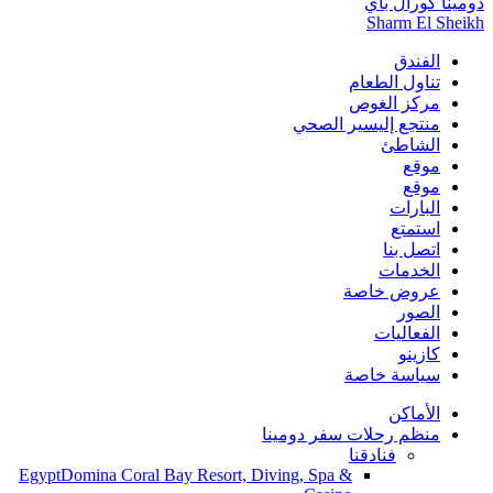
دومينا كورال باي
Sharm El Sheikh
الفندق
تناول الطعام
مركز الغوص
منتجع إليسير الصحي
الشاطئ
موقع
موقع
البارات
استمتع
اتصل بنا
الخدمات
عروض خاصة
الصور
الفعاليات
كازينو
سياسة خاصة
الأماكن
منظم رحلات سفر دومينا
فنادقنا
Egypt
Domina Coral Bay Resort, Diving, Spa &