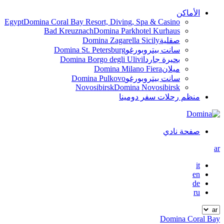
الأماكن
Egypt
Domina Coral Bay Resort, Diving, Spa & Casino
Bad Kreuznach
Domina Parkhotel Kurhaus
صقلية
Domina Zagarella Sicily
سانت بيتروبورغو
Domina St. Petersburg
بحيرة جاردا
Domina Borgo degli Ulivi
ميلان
Domina Milano Fiera
سانت بيتروبورغو
Domina Pulkovo
Novosibirsk
Domina Novosibirsk
منظم رحلات سفر دومينا
صفحة نادي
ar
it
en
de
ru
Domina Coral Bay