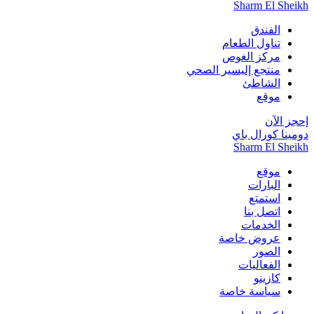
Sharm El Sheikh
الفندق
تناول الطعام
مركز الغوص
منتجع إليسير الصحي
الشاطئ
موقع
إحجز الآن
دومينا كورال باي
Sharm El Sheikh
موقع
البارات
استمتع
اتصل بنا
الخدمات
عروض خاصة
الصور
الفعاليات
كازينو
سياسة خاصة