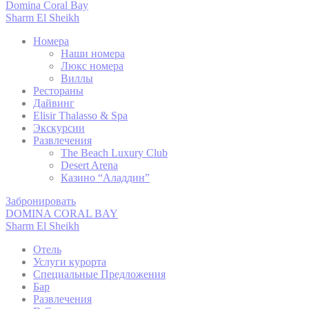
Domina Coral Bay
Файлы cookie 
Sharm El Sheikh
улучшения вза
вы хотите раз
Номера
Наши номера
политика в от
Люкс номера
Виллы
Рестораны
Дайвинг
Нуж
Elisir Thalasso & Spa
Экскурсии
Необходимые ф
Развлечения
функции, такие
The Beach Luxury Club
Таких файлов 
Desert Arena
Казино “Аладдин”
Забронировать
пред
DOMINA CORAL BAY
Sharm El Sheikh
Файлы cookie 
Например, они
Отель
Услуги курорта
Специальные Предложения
Бар
Развлечения
fb_cookie_la