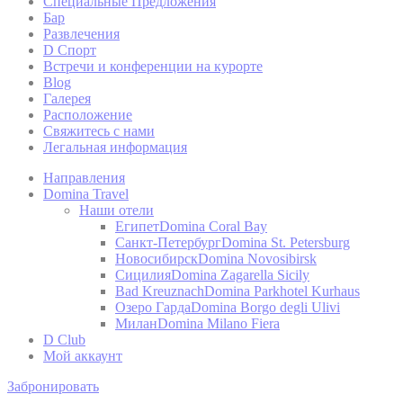
Специальные Предложения
Бар
Имя
Развлечения
D Спорт
_ga
Встречи и конференции на курорте
Blog
Галерея
_gat
Расположение
Свяжитесь с нами
_gat_UA-
Легальная информация
4717938-7
Направления
_gid
Domina Travel
Наши отели
Египет
Domina Coral Bay
Санкт-Петербург
Domina St. Petersburg
Марк
Новосибирск
Domina Novosibirsk
Сицилия
Domina Zagarella Sicily
Маркетинговые
Bad Kreuznach
Domina Parkhotel Kurhaus
профиля польз
Озеро Гарда
Domina Borgo degli Ulivi
Милан
Domina Milano Fiera
D Club
Мой аккаунт
Поль
Забронировать
Дать согласие 