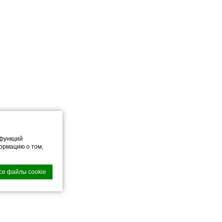
 функций
ормацию о том,
се файлы cookie