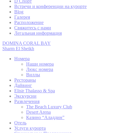
D Спорт
Встречи и конференции на курорте
Blog
_deCookiesC
Галерея
Расположение
Свяжитесь с нами
_deCountryR
Легальная информация
DOMINA CORAL BAY
Sharm El Sheikh
_deCookiesC
Номера
Наши номера
Люкс номера
_deCookiesC
Виллы
Рестораны
Дайвинг
fb_cookie_la
Elisir Thalasso & Spa
Экскурсии
Развлечения
The Beach Luxury Club
Desert Arena
стат
Казино “Аладдин”
Отель
Такие файлы c
Услуги курорта
целью для агр