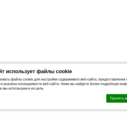
айт использует файлы cookie
овать файлы cookie для настройки содержимого веб-сайта, предоставления
 и анализа посещаемости веб-сайта. Ниже вы найдете более подробную инф
e мы используем и их цель.
Принять в
n by
d-edge Macaron CMP
. Last update: 2021-12-16.
куки?