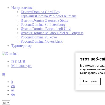
Направления
Египет
Domina Coral Bay
Германия
Domina Parkhotel Kurhaus
Италия
Domina Zagarella Sicily
Россия
Domina St. Petersburg
Италия
Domina Borgo degli Ulivi
Италия
Domina Milano Hotel & Congress
Россия
Domina Pulkovo
Россия
Domina Novosibirsk
Туроператор
этот веб-с
D CLUB
Мой аккаунт
Мы можем использ
социальных сетей
какие файлы cooki
ru
it
Настройки
en
ar
de
Cookie Declaratio
Что такое 