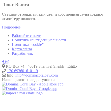
Люкс Bianca
Светлые оттенки, мягкий свет и собственная сауна создают
атмосферу полного…
Подробнее
Работайте с нами
Политика конфиденциальности
Политика “сookie”
Карта сайта
Разработчик
P.O Box 74 - 46619 Sharm el Sheikh - Egitto
+20 693601610 – 9
Info:
info@dominacoralbay.com
Наше приложение доступно на
GDS:
Amadeus
TPSSHDOM |
Sabre
TP397774 |
Galileo
TPH1994 |
Worldspan
TPSSHDC |
DHISCO (HCD)