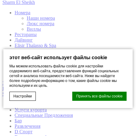
Sharm El Sheikh
Номера
Наши номера
Люкс номера
Виллы
Рестораны
Дайвинг
Elisir Thalasso & Spa
Экскурсии
Развлечения
этот веб-сайт использует файлы cookie
The Beach Luxury Club
Мы можем использовать файлы cookie для настройки
Desert Arena
содержимого веб-сайта, предоставления функций социальных
Казино “Аладдин”
сетей и анализа посещаемости веб-сайта. Ниже вы найдете
более подробную информацию о том, какие файлы cookie мы
Забронировать
используем и их цель.
DOMINA CORAL BAY
Sharm El Sheikh
Настройки
Принять все файлы cookie
Отель
Услуги курорта
Специальные Предложения
Cookie Declaration by
d-edge Macaron CMP
. Last update: 2021-12-
Бар
16.
Развлечения
D Спорт
Что такое куки?