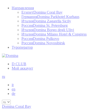
Направления
Египет
Domina Coral Bay
Германия
Domina Parkhotel Kurhaus
Италия
Domina Zagarella Sicily
Россия
Domina St. Petersburg
Италия
Domina Borgo degli Ulivi
Италия
Domina Milano Hotel & Congress
Россия
Domina Pulkovo
Россия
Domina Novosibirsk
Туроператор
D CLUB
Мой аккаунт
ru
it
en
de
Domina Coral Bay