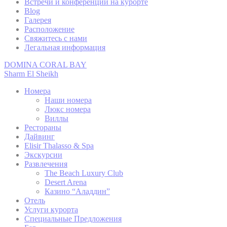
Встречи и конференции на курорте
Файлы cookie - это небольшие фрагменты текстовой
Blog
информации, которые используются веб-сайтом для
Галерея
улучшения взаимодействия с пользователем. Примите
Расположение
все файлы cookie или выберите, какие категории вы
Свяжитесь с нами
хотите разрешить.
Легальная информация
политика в отношении файлов cookie
DOMINA CORAL BAY
Sharm El Sheikh
Нужно
Номера
Наши номера
Необходимые файлы cookie позволяют веб-сайту вести
Люкс номера
себя должным образом, обеспечивая основные
Виллы
функции, такие как вход в личный кабинет или
Рестораны
навигацию по сайту.
Дайвинг
Elisir Thalasso & Spa
Таких файлов cookie нет.
Экскурсии
Развлечения
The Beach Luxury Club
предпочтения
Desert Arena
Казино “Аладдин”
Отель
Файлы cookie предпочтений позволяют сохранить
настройки пользователя для следующего посещения.
Услуги курорта
Например, они могут владеть языком пользователя.
Специальные Предложения