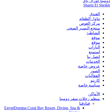
دومينا كورال باي
Sharm El Sheikh
الفندق
تناول الطعام
مركز الغوص
منتجع إليسير الصحي
الشاطئ
موقع
موقع
البارات
استمتع
اتصل بنا
الخدمات
عروض خاصة
الصور
الفعاليات
كازينو
سياسة خاصة
الأماكن
منظم رحلات سفر دومينا
فنادقنا
Egypt
Domina Coral Bay Resort, Diving, Spa &