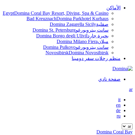
الأماكن
Egypt
Domina Coral Bay Resort, Diving, Spa & Casino
Bad Kreuznach
Domina Parkhotel Kurhaus
صقلية
Domina Zagarella Sicily
سانت بيتروبورغو
Domina St. Petersburg
بحيرة جاردا
Domina Borgo degli Ulivi
ميلان
Domina Milano Fiera
سانت بيتروبورغو
Domina Pulkovo
Novosibirsk
Domina Novosibirsk
منظم رحلات سفر دومينا
صفحة نادي
ar
it
en
de
ru
Domina Coral Bay