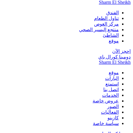
Sharm El Sheikh
الفندق
تناول الطعام
مركز الغوص
منتجع إليسير الصحي
الشاطئ
موقع
إحجز الآن
دومينا كورال باي
Sharm El Sheikh
موقع
البارات
استمتع
اتصل بنا
الخدمات
عروض خاصة
الصور
الفعاليات
كازينو
سياسة خاصة