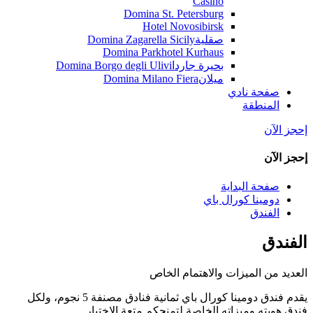
Casino
Domina St. Petersburg
Hotel Novosibirsk
صقلية
Domina Zagarella Sicily
Domina Parkhotel Kurhaus
بحيرة جاردا
Domina Borgo degli Ulivi
ميلان
Domina Milano Fiera
صفحة نادي
المنطقة
إحجز الآن
إحجز الآن
صفحة البداية
دومينا كورال باي
الفندق
الفندق
العديد من الميزات والاهتمام الخاص
يقدم فندق دومينا كورال باي ثمانية فنادق مصنفة 5 نجوم، ولكل
فندق هويته وميزاته الخاصة لتمنحكم متعة الاختيار.